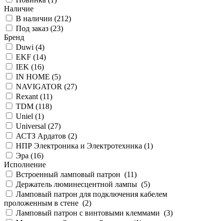
Наличие
В наличии (
212
)
Под заказ (
23
)
Бренд
Duwi (
4
)
EKF (
14
)
IEK (
16
)
IN HOME (
5
)
NAVIGATOR (
27
)
Rexant (
11
)
TDM (
118
)
Uniel (
1
)
Universal (
27
)
АСТЗ Ардатов (
2
)
НПР Электроника и Электротехника (
1
)
Эра (
16
)
Исполнение
Встроенный ламповый патрон (
11
)
Держатель люминесцентной лампы (
5
)
Ламповый патрон для подключения кабелем
проложенным в стене (
2
)
Ламповый патрон с винтовыми клеммами (
3
)