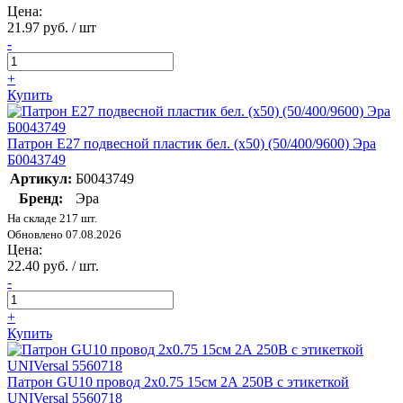
Цена:
21.97 руб. / шт
-
+
Купить
Патрон E27 подвесной пластик бел. (х50) (50/400/9600) Эра
Б0043749
Артикул:
Б0043749
Бренд:
Эра
На складе 217 шт.
Обновлено 07.08.2026
Цена:
22.40 руб. / шт.
-
+
Купить
Патрон GU10 провод 2х0.75 15см 2А 250В с этикеткой
UNIVersal 5560718