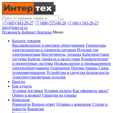
+7 (495) 943-29-27
+7 (496) 575-00-20
+7 (901) 593-29-27
info@inter-el.ru
Позвонить
Кабинет
Корзина
Меню
Каталог товаров
Высоковольтное и щитовое оборудование
Генераторы
электроэнергии и элементы питания
Изделия для
электромонтажа
Инструменты, техника
Кабеленесущие
системы
Кабели, провода и аксессуары
Климатические
и инженерные системы
Низковольтное и промышленное
электрооборудование
Освещение
Прочие товары
Связь,
телекоммуникации
Устройства и средства безопасности
Электроустановочные изделия
Бренды
Как купить
Условия доставки
Условия оплаты
Как оформить заказ?
Обмен и возврат
Гарантия на товары
Компания
Реквизиты
Вопрос-ответ
Отзывы о компании
Статьи и
новости
Вакансии