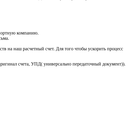
портную компанию.
сьма.
тв на наш расчетный счет. Для того чтобы ускорить процесс
оригинал счета, УПД( универсально передаточный документ)).