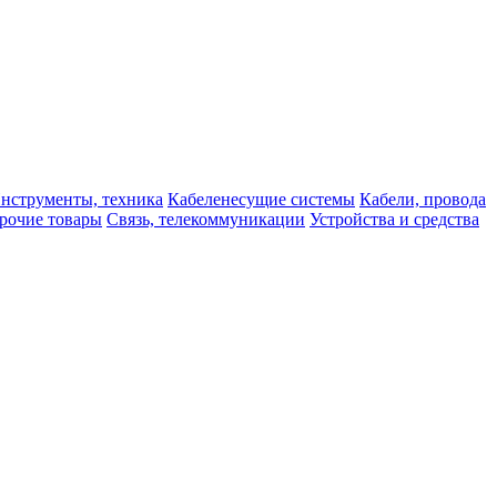
нструменты, техника
Кабеленесущие системы
Кабели, провода
рочие товары
Связь, телекоммуникации
Устройства и средства