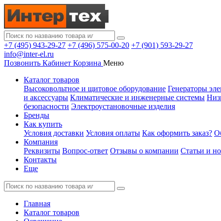
+7 (495) 943-29-27
+7 (496) 575-00-20
+7 (901) 593-29-27
info@inter-el.ru
Позвонить
Кабинет
Корзина
Меню
Каталог товаров
Высоковольтное и щитовое оборудование
Генераторы эле
и аксессуары
Климатические и инженерные системы
Низ
безопасности
Электроустановочные изделия
Бренды
Как купить
Условия доставки
Условия оплаты
Как оформить заказ?
О
Компания
Реквизиты
Вопрос-ответ
Отзывы о компании
Статьи и н
Контакты
Еще
Главная
Каталог товаров