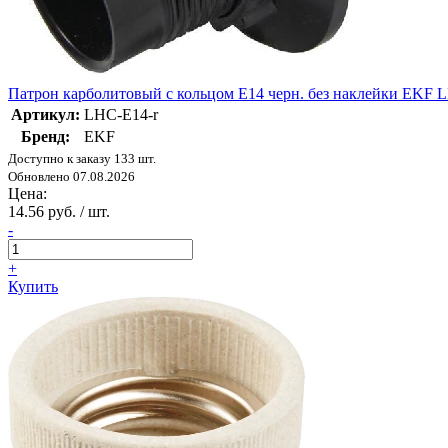
Патрон карболитовый с кольцом Е14 черн. без наклейки EKF 
Артикул:
LHC-E14-r
Бренд:
EKF
Доступно к заказу 133 шт.
Обновлено 07.08.2026
Цена:
14.56 руб. / шт.
-
+
Купить