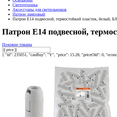
Освещение
Светотехника
Аксессуары для светильников
Патрон ламповый
Патрон Е14 подвесной, термостойкий пластик, белый, Б
Патрон Е14 подвесной, термо
Похожие товары
{ "id": 235051, "canBuy": "Y", "price": 15.28, "priceOld": 0, "econo