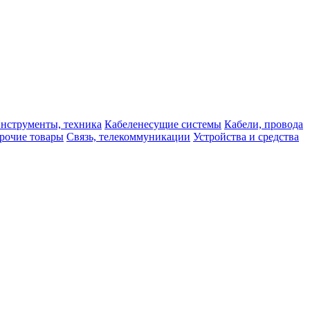
нструменты, техника
Кабеленесущие системы
Кабели, провода
рочие товары
Связь, телекоммуникации
Устройства и средства