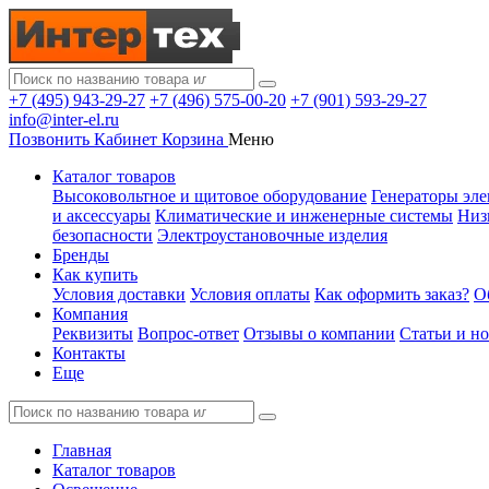
+7 (495) 943-29-27
+7 (496) 575-00-20
+7 (901) 593-29-27
info@inter-el.ru
Позвонить
Кабинет
Корзина
Меню
Каталог товаров
Высоковольтное и щитовое оборудование
Генераторы эле
и аксессуары
Климатические и инженерные системы
Низ
безопасности
Электроустановочные изделия
Бренды
Как купить
Условия доставки
Условия оплаты
Как оформить заказ?
О
Компания
Реквизиты
Вопрос-ответ
Отзывы о компании
Статьи и н
Контакты
Еще
Главная
Каталог товаров