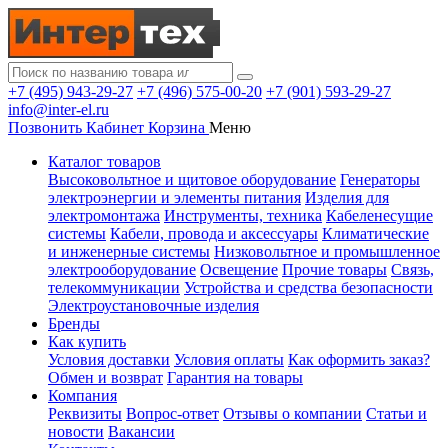
+7 (495) 943-29-27
+7 (496) 575-00-20
+7 (901) 593-29-27
info@inter-el.ru
Позвонить
Кабинет
Корзина
Меню
Каталог товаров
Высоковольтное и щитовое оборудование
Генераторы
электроэнергии и элементы питания
Изделия для
электромонтажа
Инструменты, техника
Кабеленесущие
системы
Кабели, провода и аксессуары
Климатические
и инженерные системы
Низковольтное и промышленное
электрооборудование
Освещение
Прочие товары
Связь,
телекоммуникации
Устройства и средства безопасности
Электроустановочные изделия
Бренды
Как купить
Условия доставки
Условия оплаты
Как оформить заказ?
Обмен и возврат
Гарантия на товары
Компания
Реквизиты
Вопрос-ответ
Отзывы о компании
Статьи и
новости
Вакансии