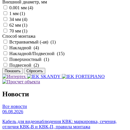
Внешний диаметр, мм
0.001 мм (
4
)
1 мм (
1
)
34 мм (
4
)
62 мм (
1
)
70 мм (
1
)
Способ монтажа
Встраиваемый (-ая) (
1
)
Накладной (
4
)
Накладной/Подвесной (
15
)
Поверхностный (
1
)
Подвесной (
2
)
Новости
Все новости
06.08.2026
Кабель для видеонаблюдения КВК: маркировка, сечения,
отличия КВК-В и КВК-П, правила монтажа