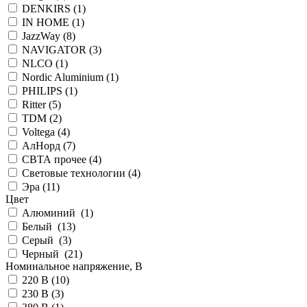
DENKIRS (
1
)
IN HOME (
1
)
JazzWay (
8
)
NAVIGATOR (
3
)
NLCO (
1
)
Nordic Aluminium (
1
)
PHILIPS (
1
)
Ritter (
5
)
TDM (
2
)
Voltega (
4
)
АлНорд (
7
)
СВТА прочее (
4
)
Световые технологии (
4
)
Эра (
11
)
Цвет
Алюминий (
1
)
Белый (
13
)
Серый (
3
)
Черный (
21
)
Номинальное напряжение, В
220 В (
10
)
230 В (
3
)