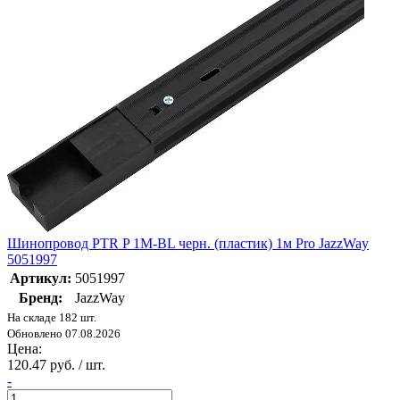
Шинопровод PTR P 1M-BL черн. (пластик) 1м Pro JazzWay
5051997
Артикул:
5051997
Бренд:
JazzWay
На складе 182 шт.
Обновлено 07.08.2026
Цена:
120.47 руб. / шт.
-