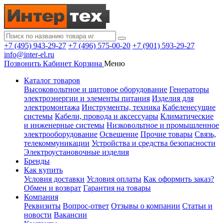
+7 (495) 943-29-27
+7 (496) 575-00-20
+7 (901) 593-29-27
info@inter-el.ru
Позвонить
Кабинет
Корзина
Меню
Каталог товаров
Высоковольтное и щитовое оборудование
Генераторы
электроэнергии и элементы питания
Изделия для
электромонтажа
Инструменты, техника
Кабеленесущие
системы
Кабели, провода и аксессуары
Климатические
и инженерные системы
Низковольтное и промышленное
электрооборудование
Освещение
Прочие товары
Связь,
телекоммуникации
Устройства и средства безопасности
Электроустановочные изделия
Бренды
Как купить
Условия доставки
Условия оплаты
Как оформить заказ?
Обмен и возврат
Гарантия на товары
Компания
Реквизиты
Вопрос-ответ
Отзывы о компании
Статьи и
новости
Вакансии