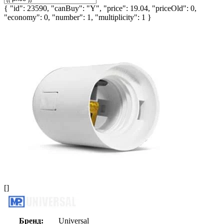
{ "id": 23590, "canBuy": "Y", "price": 19.04, "priceOld": 0,
"economy": 0, "number": 1, "multiplicity": 1 }
[]
Бренд:
Universal