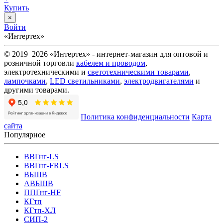
Купить
×
Войти
«Интертех»
© 2019–2026 «Интертех» - интернет-магазин для оптовой и
розничной торговли
кабелем и проводом
,
электротехническими и
светотехническими товарами
,
лампочками
,
LED светильниками
,
электродвигателями
и
другими товарами.
Политика конфиденциальности
Карта
сайта
Популярное
ВВГнг-LS
ВВГнг-FRLS
ВБШВ
АВБШВ
ППГнг-HF
КГтп
КГтп-ХЛ
СИП-2