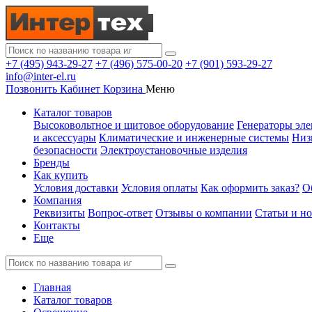
+7 (495) 943-29-27
+7 (496) 575-00-20
+7 (901) 593-29-27
info@inter-el.ru
Позвонить
Кабинет
Корзина
Меню
Каталог товаров
Высоковольтное и щитовое оборудование
Генераторы эле
и аксессуары
Климатические и инженерные системы
Низ
безопасности
Электроустановочные изделия
Бренды
Как купить
Условия доставки
Условия оплаты
Как оформить заказ?
О
Компания
Реквизиты
Вопрос-ответ
Отзывы о компании
Статьи и н
Контакты
Еще
Главная
Каталог товаров