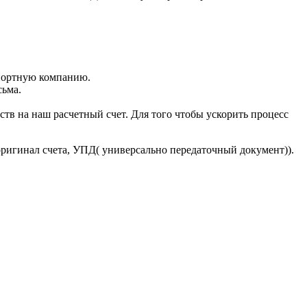
портную компанию.
сьма.
тв на наш расчетный счет. Для того чтобы ускорить процесс
оригинал счета, УПД( универсально передаточный документ)).