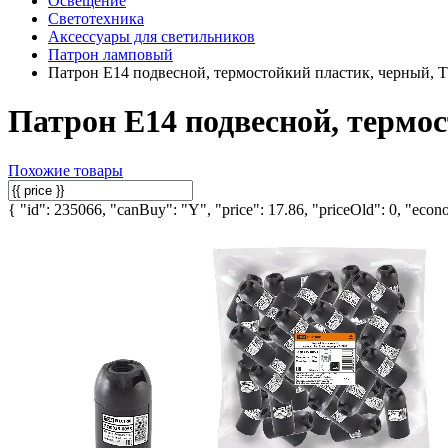
Освещение
Светотехника
Аксессуары для светильников
Патрон ламповый
Патрон Е14 подвесной, термостойкий пластик, черный,
Патрон Е14 подвесной, термо
Похожие товары
{ "id": 235066, "canBuy": "Y", "price": 17.86, "priceOld": 0, "econo