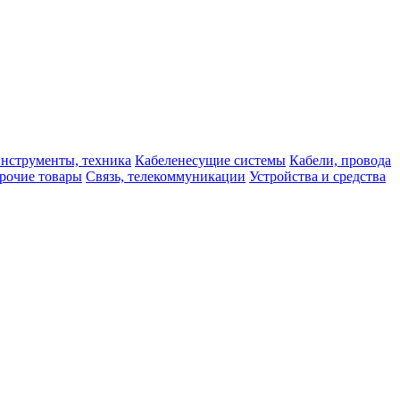
нструменты, техника
Кабеленесущие системы
Кабели, провода
рочие товары
Связь, телекоммуникации
Устройства и средства