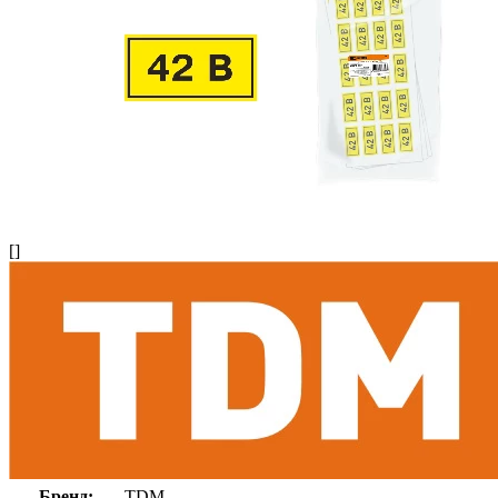
[]
Бренд:
TDM