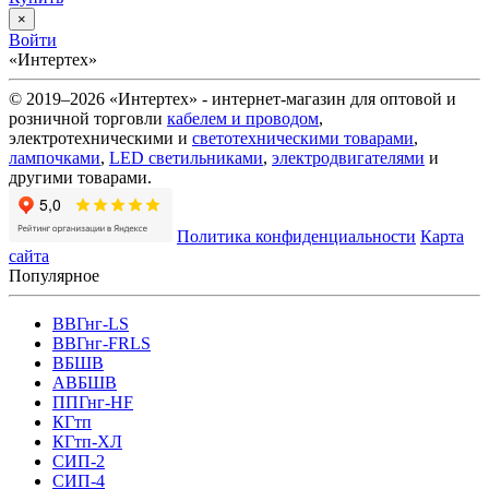
×
Войти
«Интертех»
© 2019–2026 «Интертех» - интернет-магазин для оптовой и
розничной торговли
кабелем и проводом
,
электротехническими и
светотехническими товарами
,
лампочками
,
LED светильниками
,
электродвигателями
и
другими товарами.
Политика конфиденциальности
Карта
сайта
Популярное
ВВГнг-LS
ВВГнг-FRLS
ВБШВ
АВБШВ
ППГнг-HF
КГтп
КГтп-ХЛ
СИП-2
СИП-4