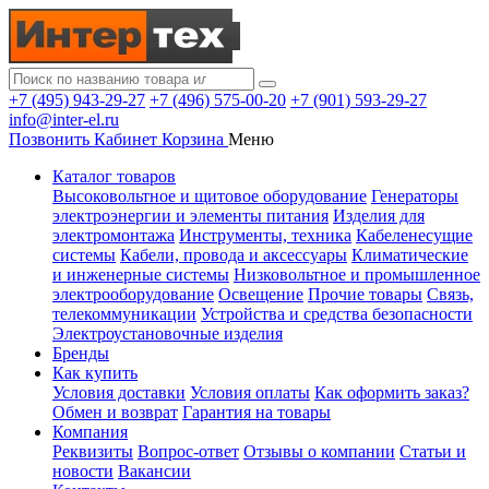
+7 (495) 943-29-27
+7 (496) 575-00-20
+7 (901) 593-29-27
info@inter-el.ru
Позвонить
Кабинет
Корзина
Меню
Каталог товаров
Высоковольтное и щитовое оборудование
Генераторы
электроэнергии и элементы питания
Изделия для
электромонтажа
Инструменты, техника
Кабеленесущие
системы
Кабели, провода и аксессуары
Климатические
и инженерные системы
Низковольтное и промышленное
электрооборудование
Освещение
Прочие товары
Связь,
телекоммуникации
Устройства и средства безопасности
Электроустановочные изделия
Бренды
Как купить
Условия доставки
Условия оплаты
Как оформить заказ?
Обмен и возврат
Гарантия на товары
Компания
Реквизиты
Вопрос-ответ
Отзывы о компании
Статьи и
новости
Вакансии