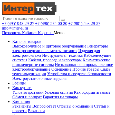
+7 (495) 943-29-27
+7 (496) 575-00-20
+7 (901) 593-29-27
info@inter-el.ru
Позвонить
Кабинет
Корзина
Меню
Каталог товаров
Высоковольтное и щитовое оборудование
Генераторы
электроэнергии и элементы питания
Изделия для
электромонтажа
Инструменты, техника
Кабеленесущие
системы
Кабели, провода и аксессуары
Климатические
и инженерные системы
Низковольтное и промышленное
электрооборудование
Освещение
Прочие товары
Связь,
телекоммуникации
Устройства и средства безопасности
Электроустановочные изделия
Бренды
Как купить
Условия доставки
Условия оплаты
Как оформить заказ?
Обмен и возврат
Гарантия на товары
Компания
Реквизиты
Вопрос-ответ
Отзывы о компании
Статьи и
новости
Вакансии