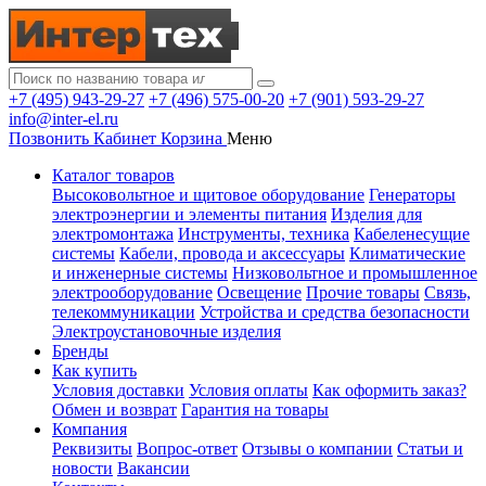
+7 (495) 943-29-27
+7 (496) 575-00-20
+7 (901) 593-29-27
info@inter-el.ru
Позвонить
Кабинет
Корзина
Меню
Каталог товаров
Высоковольтное и щитовое оборудование
Генераторы
электроэнергии и элементы питания
Изделия для
электромонтажа
Инструменты, техника
Кабеленесущие
системы
Кабели, провода и аксессуары
Климатические
и инженерные системы
Низковольтное и промышленное
электрооборудование
Освещение
Прочие товары
Связь,
телекоммуникации
Устройства и средства безопасности
Электроустановочные изделия
Бренды
Как купить
Условия доставки
Условия оплаты
Как оформить заказ?
Обмен и возврат
Гарантия на товары
Компания
Реквизиты
Вопрос-ответ
Отзывы о компании
Статьи и
новости
Вакансии