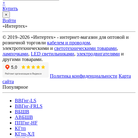
+
Купить
×
Войти
«Интертех»
© 2019–2026 «Интертех» - интернет-магазин для оптовой и
розничной торговли
кабелем и проводом
,
электротехническими и
светотехническими товарами
,
лампочками
,
LED светильниками
,
электродвигателями
и
другими товарами.
Политика конфиденциальности
Карта
сайта
Популярное
ВВГнг-LS
ВВГнг-FRLS
ВБШВ
АВБШВ
ППГнг-HF
КГтп
КГтп-ХЛ