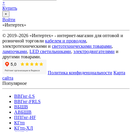
+
Купить
×
Войти
«Интертех»
© 2019–2026 «Интертех» - интернет-магазин для оптовой и
розничной торговли
кабелем и проводом
,
электротехническими и
светотехническими товарами
,
лампочками
,
LED светильниками
,
электродвигателями
и
другими товарами.
Политика конфиденциальности
Карта
сайта
Популярное
ВВГнг-LS
ВВГнг-FRLS
ВБШВ
АВБШВ
ППГнг-HF
КГтп
КГтп-ХЛ