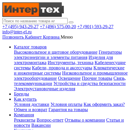
+7 (495) 943-29-27
+7 (496) 575-00-20
+7 (901) 593-29-27
info@inter-el.ru
Позвонить
Кабинет
Корзина
Меню
Каталог товаров
Высоковольтное и щитовое оборудование
Генераторы
электроэнергии и элементы питания
Изделия для
электромонтажа
Инструменты, техника
Кабеленесущие
системы
Кабели, провода и аксессуары
Климатические
и инженерные системы
Низковольтное и промышленное
электрооборудование
Освещение
Прочие товары
Связь,
телекоммуникации
Устройства и средства безопасности
Электроустановочные изделия
Бренды
Как купить
Условия доставки
Условия оплаты
Как оформить заказ?
Обмен и возврат
Гарантия на товары
Компания
Реквизиты
Вопрос-ответ
Отзывы о компании
Статьи и
новости
Вакансии