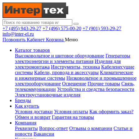
+7 (495) 943-29-27
+7 (496) 575-00-20
+7 (901) 593-29-27
info@inter-el.ru
Позвонить
Кабинет
Корзина
Меню
Каталог товаров
Высоковольтное и щитовое оборудование
Генераторы
электроэнергии и элементы питания
Изделия для
электромонтажа
Инструменты, техника
Кабеленесущие
системы
Кабели, провода и аксессуары
Климатические
и инженерные системы
Низковольтное и промышленное
электрооборудование
Освещение
Прочие товары
Связь,
телекоммуникации
Устройства и средства безопасности
Электроустановочные изделия
Бренды
Как купить
Условия доставки
Условия оплаты
Как оформить заказ?
Обмен и возврат
Гарантия на товары
Компания
Реквизиты
Вопрос-ответ
Отзывы о компании
Статьи и
новости
Вакансии