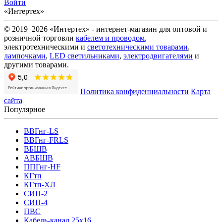
Войти
«Интертех»
© 2019–2026 «Интертех» - интернет-магазин для оптовой и
розничной торговли
кабелем и проводом
,
электротехническими и
светотехническими товарами
,
лампочками
,
LED светильниками
,
электродвигателями
и
другими товарами.
Политика конфиденциальности
Карта
сайта
Популярное
ВВГнг-LS
ВВГнг-FRLS
ВБШВ
АВБШВ
ППГнг-HF
КГтп
КГтп-ХЛ
СИП-2
СИП-4
ПВС
Кабель-канал 25х16