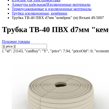
Изделия для электромонтажа
Арматура кабельная/Изоляционные материалы
Термоусаживаемые и изоляционные материалы
Трубки изоляционные, кембрики
Трубка ТВ-40 ПВХ d7мм "кембрик" (м) Rexant 49-5007
Трубка ТВ-40 ПВХ d7мм "кемб
Похожие товары
{ "id": 21143, "canBuy": "Y", "price": 7.94, "priceOld": 0, "economy"