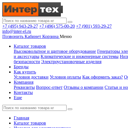
+7 (495) 943-29-27
+7 (496) 575-00-20
+7 (901) 593-29-27
info@inter-el.ru
Позвонить
Кабинет
Корзина
Меню
Каталог товаров
Высоковольтное и щитовое оборудование
Генераторы эле
и аксессуары
Климатические и инженерные системы
Низ
безопасности
Электроустановочные изделия
Бренды
Как купить
Условия доставки
Условия оплаты
Как оформить заказ?
О
Компания
Реквизиты
Вопрос-ответ
Отзывы о компании
Статьи и н
Контакты
Еще
Главная
Каталог товаров