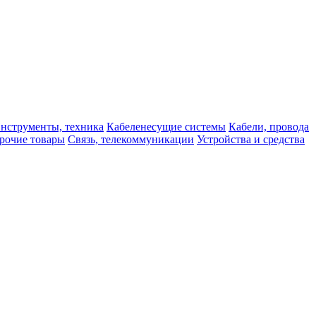
нструменты, техника
Кабеленесущие системы
Кабели, провода
рочие товары
Связь, телекоммуникации
Устройства и средства