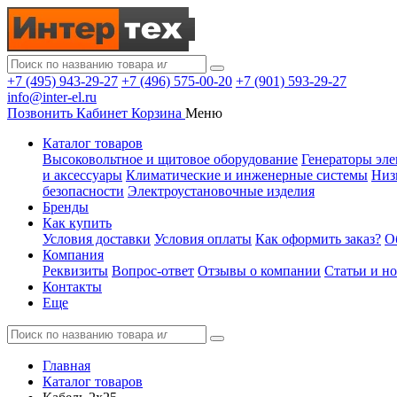
+7 (495) 943-29-27
+7 (496) 575-00-20
+7 (901) 593-29-27
info@inter-el.ru
Позвонить
Кабинет
Корзина
Меню
Каталог товаров
Высоковольтное и щитовое оборудование
Генераторы эле
и аксессуары
Климатические и инженерные системы
Низ
безопасности
Электроустановочные изделия
Бренды
Как купить
Условия доставки
Условия оплаты
Как оформить заказ?
О
Компания
Реквизиты
Вопрос-ответ
Отзывы о компании
Статьи и н
Контакты
Еще
Главная
Каталог товаров