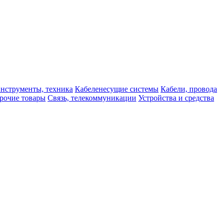
нструменты, техника
Кабеленесущие системы
Кабели, провода
рочие товары
Связь, телекоммуникации
Устройства и средства