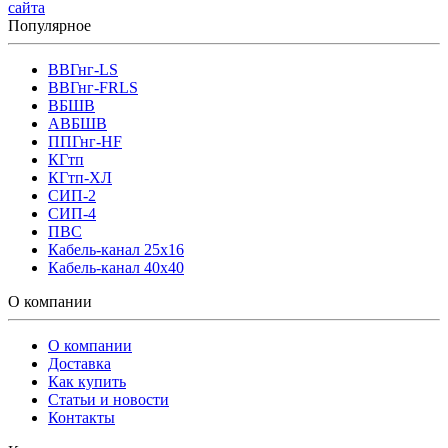
сайта
Популярное
ВВГнг-LS
ВВГнг-FRLS
ВБШВ
АВБШВ
ППГнг-HF
КГтп
КГтп-ХЛ
СИП-2
СИП-4
ПВС
Кабель-канал 25х16
Кабель-канал 40х40
О компании
О компании
Доставка
Как купить
Статьи и новости
Контакты