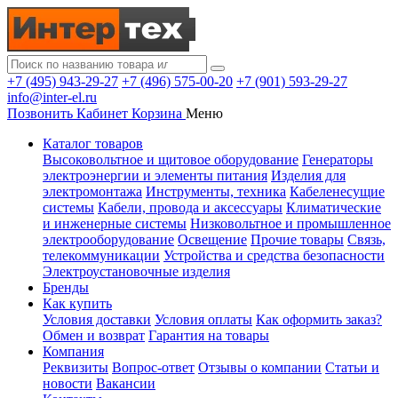
+7 (495) 943-29-27
+7 (496) 575-00-20
+7 (901) 593-29-27
info@inter-el.ru
Позвонить
Кабинет
Корзина
Меню
Каталог товаров
Высоковольтное и щитовое оборудование
Генераторы
электроэнергии и элементы питания
Изделия для
электромонтажа
Инструменты, техника
Кабеленесущие
системы
Кабели, провода и аксессуары
Климатические
и инженерные системы
Низковольтное и промышленное
электрооборудование
Освещение
Прочие товары
Связь,
телекоммуникации
Устройства и средства безопасности
Электроустановочные изделия
Бренды
Как купить
Условия доставки
Условия оплаты
Как оформить заказ?
Обмен и возврат
Гарантия на товары
Компания
Реквизиты
Вопрос-ответ
Отзывы о компании
Статьи и
новости
Вакансии