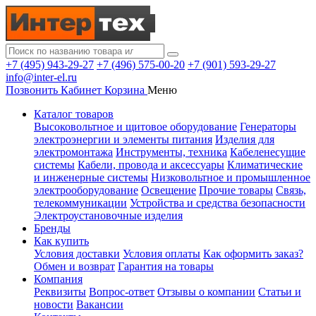
+7 (495) 943-29-27
+7 (496) 575-00-20
+7 (901) 593-29-27
info@inter-el.ru
Позвонить
Кабинет
Корзина
Меню
Каталог товаров
Высоковольтное и щитовое оборудование
Генераторы
электроэнергии и элементы питания
Изделия для
электромонтажа
Инструменты, техника
Кабеленесущие
системы
Кабели, провода и аксессуары
Климатические
и инженерные системы
Низковольтное и промышленное
электрооборудование
Освещение
Прочие товары
Связь,
телекоммуникации
Устройства и средства безопасности
Электроустановочные изделия
Бренды
Как купить
Условия доставки
Условия оплаты
Как оформить заказ?
Обмен и возврат
Гарантия на товары
Компания
Реквизиты
Вопрос-ответ
Отзывы о компании
Статьи и
новости
Вакансии