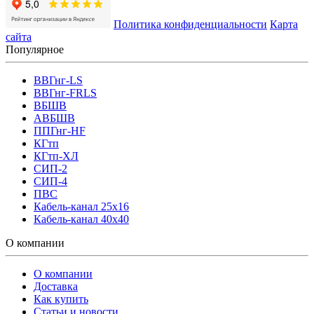
Политика конфиденциальности
Карта
сайта
Популярное
ВВГнг-LS
ВВГнг-FRLS
ВБШВ
АВБШВ
ППГнг-HF
КГтп
КГтп-ХЛ
СИП-2
СИП-4
ПВС
Кабель-канал 25х16
Кабель-канал 40х40
О компании
О компании
Доставка
Как купить
Статьи и новости