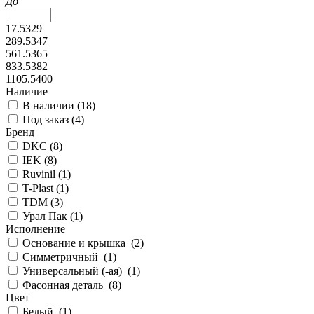
До
17.5329
289.5347
561.5365
833.5382
1105.5400
Наличие
В наличии (
18
)
Под заказ (
4
)
Бренд
DKC (
8
)
IEK (
8
)
Ruvinil (
1
)
T-Plast (
1
)
TDM (
3
)
Урал Пак (
1
)
Исполнение
Основание и крышка (
2
)
Симметричный (
1
)
Универсальный (-ая) (
1
)
Фасонная деталь (
8
)
Цвет
Белый (
1
)