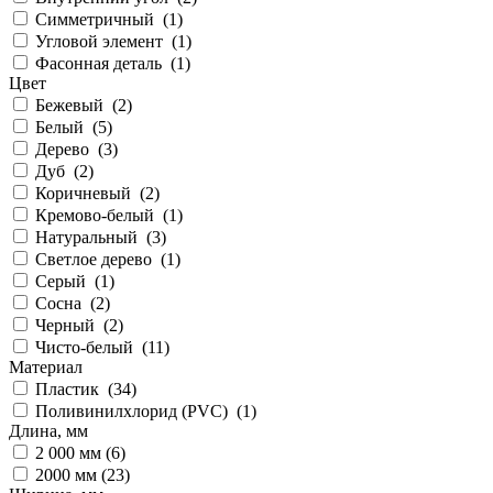
Симметричный (
1
)
Угловой элемент (
1
)
Фасонная деталь (
1
)
Цвет
Бежевый (
2
)
Белый (
5
)
Дерево (
3
)
Дуб (
2
)
Коричневый (
2
)
Кремово-белый (
1
)
Натуральный (
3
)
Светлое дерево (
1
)
Серый (
1
)
Сосна (
2
)
Черный (
2
)
Чисто-белый (
11
)
Материал
Пластик (
34
)
Поливинилхлорид (PVC) (
1
)
Длина, мм
2 000 мм (
6
)
2000 мм (
23
)