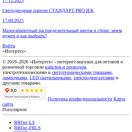
17.12.2025
Светодиодные панели СТАНДАРТ PRO IEK
17.09.2025
Малогабаритный распределительный щиток в сборе: зачем
нужен и как выбрать?
Войти
«Интертех»
© 2019–2026 «Интертех» - интернет-магазин для оптовой и
розничной торговли
кабелем и проводом
,
электротехническими и
светотехническими товарами
,
лампочками
,
LED светильниками
,
электродвигателями
и
другими товарами.
Политика конфиденциальности
Карта
сайта
Популярное
ВВГнг-LS
ВВГнг-FRLS