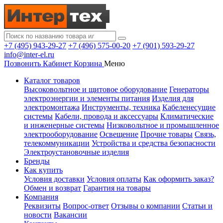
+7 (495) 943-29-27
+7 (496) 575-00-20
+7 (901) 593-29-27
info@inter-el.ru
Позвонить
Кабинет
Корзина
Меню
Каталог товаров
Высоковольтное и щитовое оборудование
Генераторы
электроэнергии и элементы питания
Изделия для
электромонтажа
Инструменты, техника
Кабеленесущие
системы
Кабели, провода и аксессуары
Климатические
и инженерные системы
Низковольтное и промышленное
электрооборудование
Освещение
Прочие товары
Связь,
телекоммуникации
Устройства и средства безопасности
Электроустановочные изделия
Бренды
Как купить
Условия доставки
Условия оплаты
Как оформить заказ?
Обмен и возврат
Гарантия на товары
Компания
Реквизиты
Вопрос-ответ
Отзывы о компании
Статьи и
новости
Вакансии