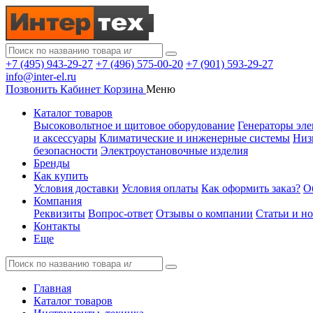
+7 (495) 943-29-27
+7 (496) 575-00-20
+7 (901) 593-29-27
info@inter-el.ru
Позвонить
Кабинет
Корзина
Меню
Каталог товаров
Высоковольтное и щитовое оборудование
Генераторы эле
и аксессуары
Климатические и инженерные системы
Низ
безопасности
Электроустановочные изделия
Бренды
Как купить
Условия доставки
Условия оплаты
Как оформить заказ?
О
Компания
Реквизиты
Вопрос-ответ
Отзывы о компании
Статьи и н
Контакты
Еще
Главная
Каталог товаров