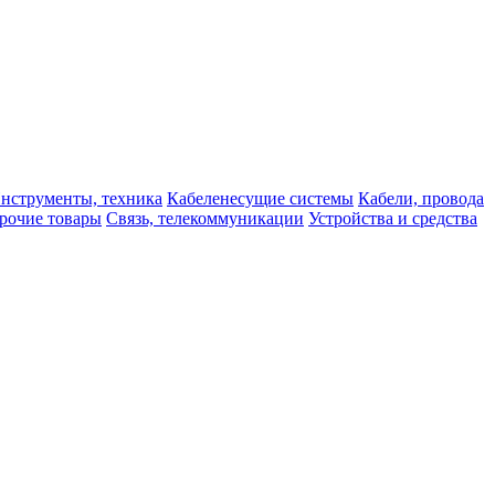
нструменты, техника
Кабеленесущие системы
Кабели, провода
рочие товары
Связь, телекоммуникации
Устройства и средства