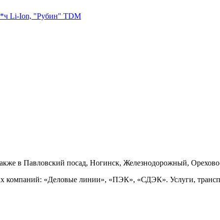
*ч Li-Ion, "Рубин" TDM
также в Павловский посад, Ногинск, Железнодорожный, Орехово
ых компаний: «Деловые линии», «ПЭК», «СДЭК». Услуги, транс