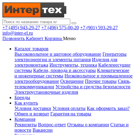
+7 (495) 943-29-27
+7 (496) 575-00-20
+7 (901) 593-29-27
info@inter-el.ru
Позвонить
Кабинет
Корзина
Меню
Каталог товаров
Высоковольтное и щитовое оборудование
Генераторы
электроэнергии и элементы питания
Изделия для
электромонтажа
Инструменты, техника
Кабеленесущие
системы
Кабели, провода и аксессуары
Климатические
и инженерные системы
Низковольтное и промышленное
электрооборудование
Освещение
Прочие товары
Связь,
телекоммуникации
Устройства и средства безопасности
Электроустановочные изделия
Бренды
Как купить
Условия доставки
Условия оплаты
Как оформить заказ?
Обмен и возврат
Гарантия на товары
Компания
Реквизиты
Вопрос-ответ
Отзывы о компании
Статьи и
новости
Вакансии