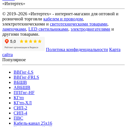
«Интертех»
© 2019–2026 «Интертех» - интернет-магазин для оптовой и
розничной торговли
кабелем и проводом
,
электротехническими и
светотехническими товарами
,
лампочками
,
LED светильниками
,
электродвигателями
и
другими товарами.
Политика конфиденциальности
Карта
сайта
Популярное
ВВГнг-LS
ВВГнг-FRLS
ВБШВ
АВБШВ
ППГнг-HF
КГтп
КГтп-ХЛ
СИП-2
СИП-4
ПВС
Кабель-канал 25х16