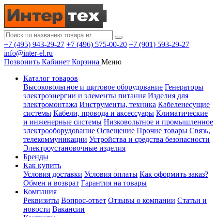
+7 (495) 943-29-27
+7 (496) 575-00-20
+7 (901) 593-29-27
info@inter-el.ru
Позвонить
Кабинет
Корзина
Меню
Каталог товаров
Высоковольтное и щитовое оборудование
Генераторы
электроэнергии и элементы питания
Изделия для
электромонтажа
Инструменты, техника
Кабеленесущие
системы
Кабели, провода и аксессуары
Климатические
и инженерные системы
Низковольтное и промышленное
электрооборудование
Освещение
Прочие товары
Связь,
телекоммуникации
Устройства и средства безопасности
Электроустановочные изделия
Бренды
Как купить
Условия доставки
Условия оплаты
Как оформить заказ?
Обмен и возврат
Гарантия на товары
Компания
Реквизиты
Вопрос-ответ
Отзывы о компании
Статьи и
новости
Вакансии