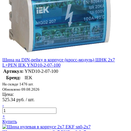
Шина на DIN-рейку в корпусе (кросс-модуль) ШНК 2х7
L+PEN IEK YND10-2-07-100
Артикул:
YND10-2-07-100
Бренд:
IEK
На складе 1476 шт.
Обновлено 09.08.2026
Цена:
525.34 руб. / шт.
-
+
Купить