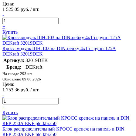
Цена:
1 525.05 руб. / шт.
-
+
Купить
Кросс-модуль ШН-103 на DIN-рейку 4х15 групп 125А
DEKraft 32019DEK
Артикул:
32019DEK
Бренд:
DEKraft
На складе 293 шт.
Обновлено 09.08.2026
Цена:
1 753.36 руб. / шт.
-
+
Купить
Блок распределительный КРОСС крепеж на панель и DIN
КБР-250А EKF plc-kbr250