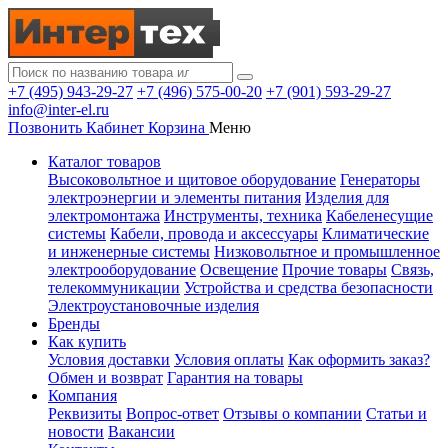
+7 (495) 943-29-27
+7 (496) 575-00-20
+7 (901) 593-29-27
info@inter-el.ru
Позвонить
Кабинет
Корзина
Меню
Каталог товаров
Высоковольтное и щитовое оборудование
Генераторы
электроэнергии и элементы питания
Изделия для
электромонтажа
Инструменты, техника
Кабеленесущие
системы
Кабели, провода и аксессуары
Климатические
и инженерные системы
Низковольтное и промышленное
электрооборудование
Освещение
Прочие товары
Связь,
телекоммуникации
Устройства и средства безопасности
Электроустановочные изделия
Бренды
Как купить
Условия доставки
Условия оплаты
Как оформить заказ?
Обмен и возврат
Гарантия на товары
Компания
Реквизиты
Вопрос-ответ
Отзывы о компании
Статьи и
новости
Вакансии