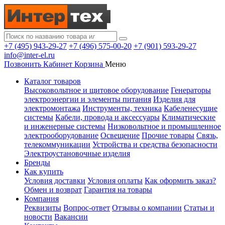
+7 (495) 943-29-27
+7 (496) 575-00-20
+7 (901) 593-29-27
info@inter-el.ru
Позвонить
Кабинет
Корзина
Меню
Каталог товаров
Высоковольтное и щитовое оборудование
Генераторы
электроэнергии и элементы питания
Изделия для
электромонтажа
Инструменты, техника
Кабеленесущие
системы
Кабели, провода и аксессуары
Климатические
и инженерные системы
Низковольтное и промышленное
электрооборудование
Освещение
Прочие товары
Связь,
телекоммуникации
Устройства и средства безопасности
Электроустановочные изделия
Бренды
Как купить
Условия доставки
Условия оплаты
Как оформить заказ?
Обмен и возврат
Гарантия на товары
Компания
Реквизиты
Вопрос-ответ
Отзывы о компании
Статьи и
новости
Вакансии