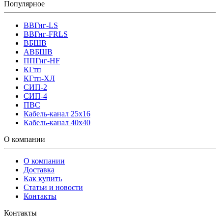
Популярное
ВВГнг-LS
ВВГнг-FRLS
ВБШВ
АВБШВ
ППГнг-HF
КГтп
КГтп-ХЛ
СИП-2
СИП-4
ПВС
Кабель-канал 25х16
Кабель-канал 40х40
О компании
О компании
Доставка
Как купить
Статьи и новости
Контакты
Контакты