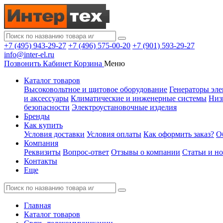
+7 (495) 943-29-27
+7 (496) 575-00-20
+7 (901) 593-29-27
info@inter-el.ru
Позвонить
Кабинет
Корзина
Меню
Каталог товаров
Высоковольтное и щитовое оборудование
Генераторы эле
и аксессуары
Климатические и инженерные системы
Низ
безопасности
Электроустановочные изделия
Бренды
Как купить
Условия доставки
Условия оплаты
Как оформить заказ?
О
Компания
Реквизиты
Вопрос-ответ
Отзывы о компании
Статьи и н
Контакты
Еще
Главная
Каталог товаров