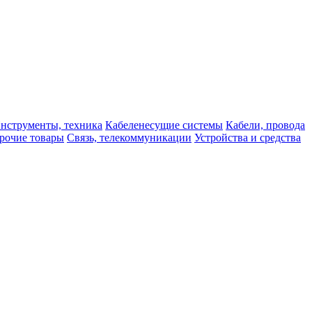
нструменты, техника
Кабеленесущие системы
Кабели, провода
рочие товары
Связь, телекоммуникации
Устройства и средства