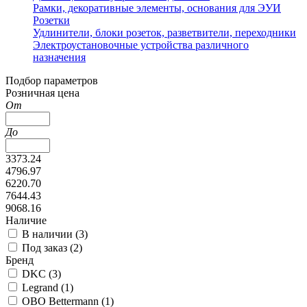
Рамки, декоративные элементы, основания для ЭУИ
Розетки
Удлинители, блоки розеток, разветвители, переходники
Электроустановочные устройства различного
назначения
Подбор параметров
Розничная цена
От
До
3373.24
4796.97
6220.70
7644.43
9068.16
Наличие
В наличии (
3
)
Под заказ (
2
)
Бренд
DKC (
3
)
Legrand (
1
)
OBO Bettermann (
1
)