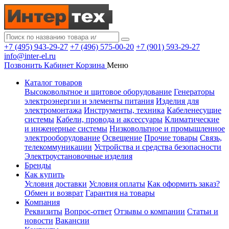
+7 (495) 943-29-27
+7 (496) 575-00-20
+7 (901) 593-29-27
info@inter-el.ru
Позвонить
Кабинет
Корзина
Меню
Каталог товаров
Высоковольтное и щитовое оборудование
Генераторы
электроэнергии и элементы питания
Изделия для
электромонтажа
Инструменты, техника
Кабеленесущие
системы
Кабели, провода и аксессуары
Климатические
и инженерные системы
Низковольтное и промышленное
электрооборудование
Освещение
Прочие товары
Связь,
телекоммуникации
Устройства и средства безопасности
Электроустановочные изделия
Бренды
Как купить
Условия доставки
Условия оплаты
Как оформить заказ?
Обмен и возврат
Гарантия на товары
Компания
Реквизиты
Вопрос-ответ
Отзывы о компании
Статьи и
новости
Вакансии