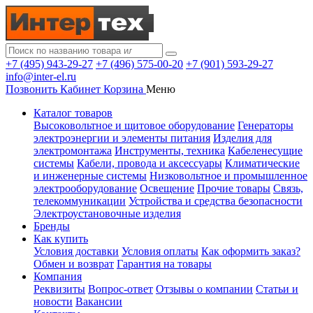
+7 (495) 943-29-27
+7 (496) 575-00-20
+7 (901) 593-29-27
info@inter-el.ru
Позвонить
Кабинет
Корзина
Меню
Каталог товаров
Высоковольтное и щитовое оборудование
Генераторы
электроэнергии и элементы питания
Изделия для
электромонтажа
Инструменты, техника
Кабеленесущие
системы
Кабели, провода и аксессуары
Климатические
и инженерные системы
Низковольтное и промышленное
электрооборудование
Освещение
Прочие товары
Связь,
телекоммуникации
Устройства и средства безопасности
Электроустановочные изделия
Бренды
Как купить
Условия доставки
Условия оплаты
Как оформить заказ?
Обмен и возврат
Гарантия на товары
Компания
Реквизиты
Вопрос-ответ
Отзывы о компании
Статьи и
новости
Вакансии