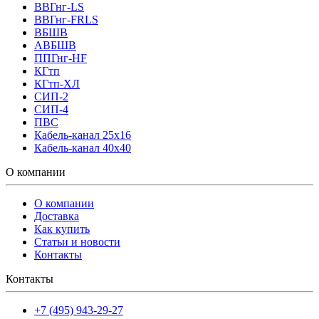
ВВГнг-LS
ВВГнг-FRLS
ВБШВ
АВБШВ
ППГнг-HF
КГтп
КГтп-ХЛ
СИП-2
СИП-4
ПВС
Кабель-канал 25х16
Кабель-канал 40х40
О компании
О компании
Доставка
Как купить
Статьи и новости
Контакты
Контакты
+7 (495) 943-29-27