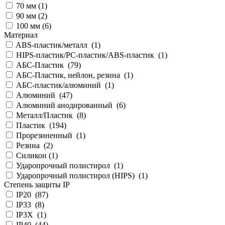
70 мм (
1
)
90 мм (
2
)
100 мм (
6
)
Материал
ABS-пластик/металл (
1
)
HIPS-пластик/PC-пластик/ABS-пластик (
1
)
АБС-Пластик (
79
)
АБС-Пластик, нейлон, резина (
1
)
АБС-пластик/алюминий (
1
)
Алюминий (
47
)
Алюминий анодированный (
6
)
Металл/Пластик (
8
)
Пластик (
194
)
Прорезиненный (
1
)
Резина (
2
)
Силикон (
1
)
Ударопрочный полистирол (
1
)
Ударопрочный полистирол (HIPS) (
1
)
Степень защиты IP
IP20 (
87
)
IP33 (
8
)
IP3X (
1
)
IP40 (
44
)