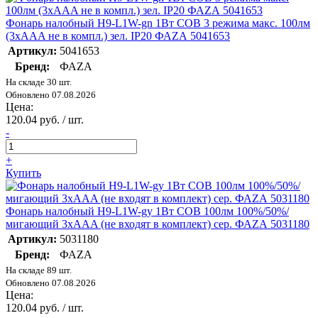
Фонарь налобный H9-L1W-gn 1Вт COB 3 режима макс. 100лм
(3хAAA не в компл.) зел. IP20 ФАZА 5041653
Артикул:
5041653
Бренд:
ФАZА
На складе 30 шт.
Обновлено 07.08.2026
Цена:
120.04 руб. / шт.
-
+
Купить
Фонарь налобный H9-L1W-gy 1Вт COB 100лм 100%/50%/
мигающий 3хAAA (не входят в комплект) сер. ФАZА 5031180
Артикул:
5031180
Бренд:
ФАZА
На складе 89 шт.
Обновлено 07.08.2026
Цена:
120.04 руб. / шт.