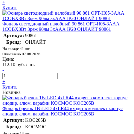
+
Купить
Фонарь светодиодный налобный 90 861 OPT-H05-3AAA
1COBХ3Вт 3реж 90лм 3хААА IP20 ОНЛАЙТ 90861
Артикул:
90861
Бренд:
ОНЛАЙТ
На складе 41 шт.
Обновлено 07.08.2026
Цена:
112.10 руб. / шт.
-
+
Купить
Новинка
Фонарь брелок 1ВтLED 4xLR44 входят в комплект корпус
анодир. алюм. карабин КОСМОС KOC205B
Артикул:
KOC205B
Бренд:
КОСМОС
На складе 14 шт.