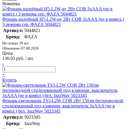
Новинка
Фонарь налобный H5-L2W-gy 2Вт COB 3хAAA (не в компл.)
3 режима сер. ФАZА 5044821
Артикул:
5044821
Бренд:
ФАZА
На складе 39 шт.
Обновлено 07.08.2026
Цена:
136.93 руб. / шт.
-
+
Купить
Фонарь-светильник TS3-L2W COB 2Вт 150лм беспроводной
стилизованный под клавишн. выключатель 3хAAA (не в
компл.) бел. JazzWay 5023345
Артикул:
5023345
Бренд:
JazzWay