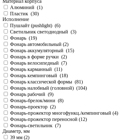
Материал корпуса
Алюминий (
1
)
Пластик (
30
)
Исполнение
Пушлайт (pushlight) (
6
)
Светильник светодиодный (
3
)
Фонарь (
19
)
Фонарь автомобильный (
2
)
Фонарь аккумуляторный (
15
)
Фонарь в форме ручки (
2
)
Фонарь велосипедный (
7
)
Фонарь карманный (
11
)
Фонарь кемпинговый (
18
)
Фонарь классической формы (
81
)
Фонарь налобный (головной) (
104
)
Фонарь рабочий (
9
)
Фонарь-брелок/мини (
8
)
Фонарь-проектор (
2
)
Фонарь-прожектор многофункц./кемпинговый (
4
)
Фонарь-прожектор переносной (
12
)
Фонарь-светильник (
7
)
Диаметр, мм
39 мм (
2
)