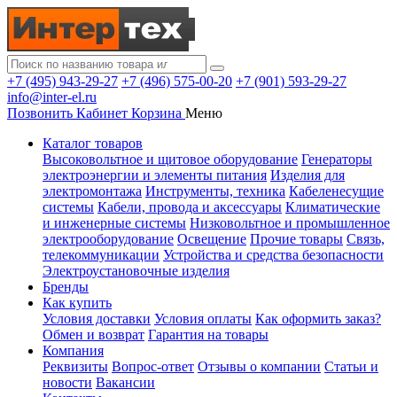
+7 (495) 943-29-27
+7 (496) 575-00-20
+7 (901) 593-29-27
info@inter-el.ru
Позвонить
Кабинет
Корзина
Меню
Каталог товаров
Высоковольтное и щитовое оборудование
Генераторы
электроэнергии и элементы питания
Изделия для
электромонтажа
Инструменты, техника
Кабеленесущие
системы
Кабели, провода и аксессуары
Климатические
и инженерные системы
Низковольтное и промышленное
электрооборудование
Освещение
Прочие товары
Связь,
телекоммуникации
Устройства и средства безопасности
Электроустановочные изделия
Бренды
Как купить
Условия доставки
Условия оплаты
Как оформить заказ?
Обмен и возврат
Гарантия на товары
Компания
Реквизиты
Вопрос-ответ
Отзывы о компании
Статьи и
новости
Вакансии