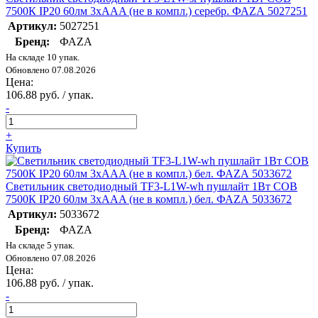
7500К IP20 60лм 3хAAA (не в компл.) серебр. ФАZА 5027251
Артикул:
5027251
Бренд:
ФАZА
На складе 10 упак.
Обновлено 07.08.2026
Цена:
106.88 руб. / упак.
-
+
Купить
Светильник светодиодный TF3-L1W-wh пушлайт 1Вт COB
7500К IP20 60лм 3хAAA (не в компл.) бел. ФАZА 5033672
Артикул:
5033672
Бренд:
ФАZА
На складе 5 упак.
Обновлено 07.08.2026
Цена:
106.88 руб. / упак.
-