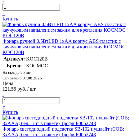
-
+
Купить
Фонарь ручной 0.5ВтLED 1xAA корпус ABS-пластик c
каучуковым напылением зажим для крепления КОСМОС
KOC120B
Артикул:
KOC120B
Бренд:
КОСМОС
На складе 25 шт.
Обновлено 07.08.2026
Цена:
121.55 руб. / шт.
-
+
Купить
Фонарь светодиодный подсветка SB-102 пушлайт (СОВ;
3хААА; бел. 1шт в пакете) Трофи Б0052748