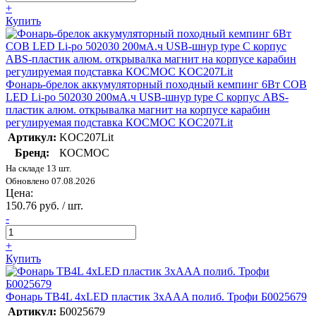
+
Купить
Фонарь-брелок аккумуляторный походный кемпинг 6Вт COB
LED Li-po 502030 200мА.ч USB-шнур type C корпус ABS-
пластик алюм. открывалка магнит на корпусе карабин
регулируемая подставка КОСМОС KOC207Lit
Артикул:
KOC207Lit
Бренд:
КОСМОС
На складе 13 шт.
Обновлено 07.08.2026
Цена:
150.76 руб. / шт.
-
+
Купить
Фонарь TB4L 4хLED пластик 3хAAA полиб. Трофи Б0025679
Артикул:
Б0025679