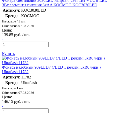
Фонарь-светильник 3030LED направл. свет 1Вт + COB LED
3Вт элементы питания 3хAA КОСМОС KOC3030LED
Артикул:
KOC3030LED
Бренд:
КОСМОС
На складе 45 шт.
Обновлено 07.08.2026
Цена:
139.85 руб. / шт.
-
+
Купить
Фонарь налобный 909LED7 (7LED 1 режим; 3хR6 черн.)
Ultraflash 11782
Артикул:
11782
Бренд:
Ultraflash
На складе 1 шт.
Обновлено 07.08.2026
Цена:
146.15 руб. / шт.
-