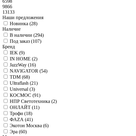
6598
9866
13133
Наши предложения
Новинка (
28
)
Наличие
В наличии (
294
)
Под заказ (
107
)
Бренд
IEK (
9
)
IN HOME (
2
)
JazzWay (
16
)
NAVIGATOR (
54
)
TDM (
68
)
Ultraflash (
21
)
Universal (
3
)
КОСМОС (
91
)
НПР Светотехника (
2
)
ОНЛАЙТ (
11
)
Трофи (
18
)
ФАZА (
41
)
Экотон Москва (
6
)
Эра (
60
)