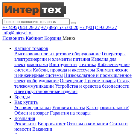
+7 (495) 943-29-27
+7 (496) 575-00-20
+7 (901) 593-29-27
info@inter-el.ru
Позвонить
Кабинет
Корзина
Меню
Каталог товаров
Высоковольтное и щитовое оборудование
Генераторы
электроэнергии и элементы питания
Изделия для
электромонтажа
Инструменты, техника
Кабеленесущие
системы
Кабели, провода и аксессуары
Климатические
и инженерные системы
Низковольтное и промышленное
электрооборудование
Освещение
Прочие товары
Связь,
телекоммуникации
Устройства и средства безопасности
Электроустановочные изделия
Бренды
Как купить
Условия доставки
Условия оплаты
Как оформить заказ?
Обмен и возврат
Гарантия на товары
Компания
Реквизиты
Вопрос-ответ
Отзывы о компании
Статьи и
новости
Вакансии