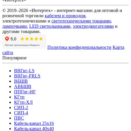
© 2019–2026 «Интертех» - интернет-магазин для оптовой и
розничной торговли
кабелем и проводом
,
электротехническими и
светотехническими товарами
,
лампочками
,
LED светильниками
,
электродвигателями
и
другими товарами.
Политика конфиденциальности
Карта
сайта
Популярное
ВВГнг-LS
ВВГнг-FRLS
ВБШВ
АВБШВ
ППГнг-HF
КГтп
КГтп-ХЛ
СИП-2
СИП-4
ПВС
Кабель-канал 25х16
Кабель-канал 40х40