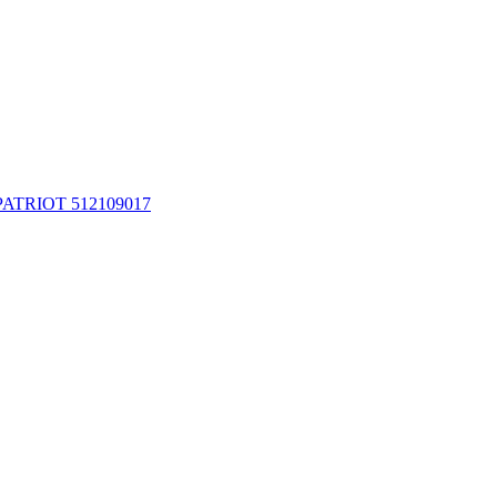
с PATRIOT 512109017