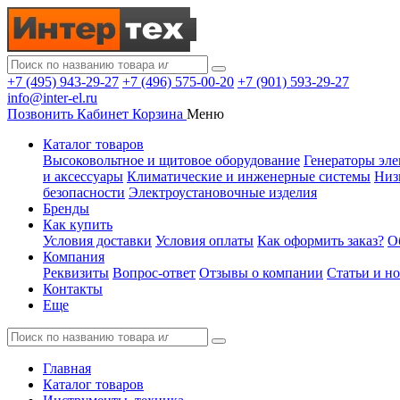
+7 (495) 943-29-27
+7 (496) 575-00-20
+7 (901) 593-29-27
info@inter-el.ru
Позвонить
Кабинет
Корзина
Меню
Каталог товаров
Высоковольтное и щитовое оборудование
Генераторы эле
и аксессуары
Климатические и инженерные системы
Низ
безопасности
Электроустановочные изделия
Бренды
Как купить
Условия доставки
Условия оплаты
Как оформить заказ?
О
Компания
Реквизиты
Вопрос-ответ
Отзывы о компании
Статьи и н
Контакты
Еще
Главная
Каталог товаров