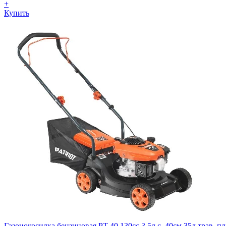
+
Купить
Газонокосилка бензиновая PT 40.130сс 3.5л.с. 40см 35л трав. 