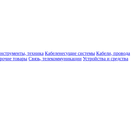
нструменты, техника
Кабеленесущие системы
Кабели, провода
рочие товары
Связь, телекоммуникации
Устройства и средства