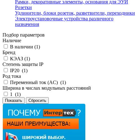
Рамки, декоративные элементы, основания для ЭУИ
Розетки
Удлинители, блоки розеток, разветвители, переходники
Электроустановочные устройства различного
назначения
Подбор параметров
Наличие
В наличии (
1
)
Бренд
КЭАЗ (
1
)
Степень защиты IP
IP20 (
1
)
Род тока
Переменный ток (AC) (
1
)
Ширина в числах модульных расстояний
1 (
1
)