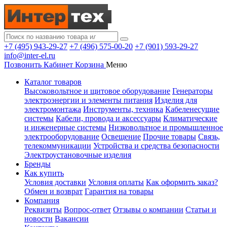
+7 (495) 943-29-27
+7 (496) 575-00-20
+7 (901) 593-29-27
info@inter-el.ru
Позвонить
Кабинет
Корзина
Меню
Каталог товаров
Высоковольтное и щитовое оборудование
Генераторы
электроэнергии и элементы питания
Изделия для
электромонтажа
Инструменты, техника
Кабеленесущие
системы
Кабели, провода и аксессуары
Климатические
и инженерные системы
Низковольтное и промышленное
электрооборудование
Освещение
Прочие товары
Связь,
телекоммуникации
Устройства и средства безопасности
Электроустановочные изделия
Бренды
Как купить
Условия доставки
Условия оплаты
Как оформить заказ?
Обмен и возврат
Гарантия на товары
Компания
Реквизиты
Вопрос-ответ
Отзывы о компании
Статьи и
новости
Вакансии