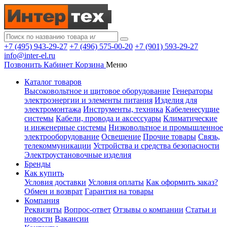
+7 (495) 943-29-27
+7 (496) 575-00-20
+7 (901) 593-29-27
info@inter-el.ru
Позвонить
Кабинет
Корзина
Меню
Каталог товаров
Высоковольтное и щитовое оборудование
Генераторы
электроэнергии и элементы питания
Изделия для
электромонтажа
Инструменты, техника
Кабеленесущие
системы
Кабели, провода и аксессуары
Климатические
и инженерные системы
Низковольтное и промышленное
электрооборудование
Освещение
Прочие товары
Связь,
телекоммуникации
Устройства и средства безопасности
Электроустановочные изделия
Бренды
Как купить
Условия доставки
Условия оплаты
Как оформить заказ?
Обмен и возврат
Гарантия на товары
Компания
Реквизиты
Вопрос-ответ
Отзывы о компании
Статьи и
новости
Вакансии