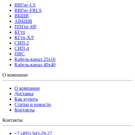
ВВГнг-LS
ВВГнг-FRLS
ВБШВ
АВБШВ
ППГнг-HF
КГтп
КГтп-ХЛ
СИП-2
СИП-4
ПВС
Кабель-канал 25х16
Кабель-канал 40х40
О компании
О компании
Доставка
Как купить
Статьи и новости
Контакты
Контакты
+7 (495) 943-29-27