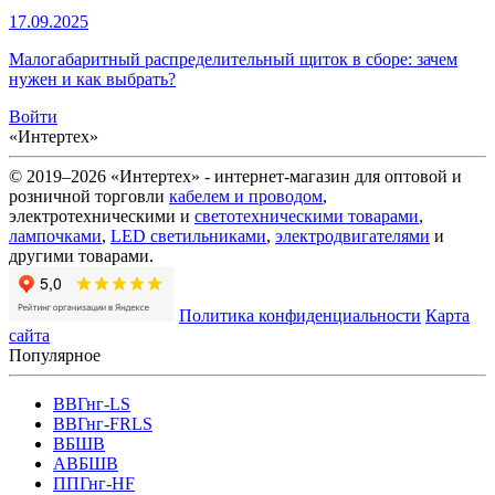
17.09.2025
Малогабаритный распределительный щиток в сборе: зачем
нужен и как выбрать?
Войти
«Интертех»
© 2019–2026 «Интертех» - интернет-магазин для оптовой и
розничной торговли
кабелем и проводом
,
электротехническими и
светотехническими товарами
,
лампочками
,
LED светильниками
,
электродвигателями
и
другими товарами.
Политика конфиденциальности
Карта
сайта
Популярное
ВВГнг-LS
ВВГнг-FRLS
ВБШВ
АВБШВ
ППГнг-HF