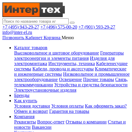
+7 (495) 943-29-27
+7 (496) 575-00-20
+7 (901) 593-29-27
info@inter-el.ru
Позвонить
Кабинет
Корзина
Меню
Каталог товаров
Высоковольтное и щитовое оборудование
Генераторы
электроэнергии и элементы питания
Изделия для
электромонтажа
Инструменты, техника
Кабеленесущие
системы
Кабели, провода и аксессуары
Климатические
и инженерные системы
Низковольтное и промышленное
электрооборудование
Освещение
Прочие товары
Связь,
телекоммуникации
Устройства и средства безопасности
Электроустановочные изделия
Бренды
Как купить
Условия доставки
Условия оплаты
Как оформить заказ?
Обмен и возврат
Гарантия на товары
Компания
Реквизиты
Вопрос-ответ
Отзывы о компании
Статьи и
новости
Вакансии