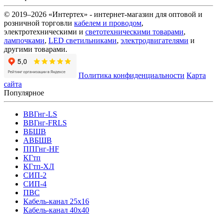
© 2019–2026 «Интертех» - интернет-магазин для оптовой и
розничной торговли
кабелем и проводом
,
электротехническими и
светотехническими товарами
,
лампочками
,
LED светильниками
,
электродвигателями
и
другими товарами.
Политика конфиденциальности
Карта
сайта
Популярное
ВВГнг-LS
ВВГнг-FRLS
ВБШВ
АВБШВ
ППГнг-HF
КГтп
КГтп-ХЛ
СИП-2
СИП-4
ПВС
Кабель-канал 25х16
Кабель-канал 40х40