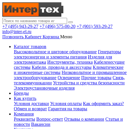
+7 (495) 943-29-27
+7 (496) 575-00-20
+7 (901) 593-29-27
info@inter-el.ru
Позвонить
Кабинет
Корзина
Меню
Каталог товаров
Высоковольтное и щитовое оборудование
Генераторы
электроэнергии и элементы питания
Изделия для
электромонтажа
Инструменты, техника
Кабеленесущие
системы
Кабели, провода и аксессуары
Климатические
и инженерные системы
Низковольтное и промышленное
электрооборудование
Освещение
Прочие товары
Связь,
телекоммуникации
Устройства и средства безопасности
Электроустановочные изделия
Бренды
Как купить
Условия доставки
Условия оплаты
Как оформить заказ?
Обмен и возврат
Гарантия на товары
Компания
Реквизиты
Вопрос-ответ
Отзывы о компании
Статьи и
новости
Вакансии