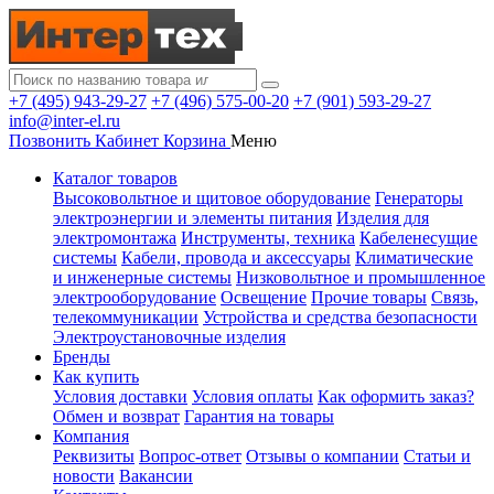
+7 (495) 943-29-27
+7 (496) 575-00-20
+7 (901) 593-29-27
info@inter-el.ru
Позвонить
Кабинет
Корзина
Меню
Каталог товаров
Высоковольтное и щитовое оборудование
Генераторы
электроэнергии и элементы питания
Изделия для
электромонтажа
Инструменты, техника
Кабеленесущие
системы
Кабели, провода и аксессуары
Климатические
и инженерные системы
Низковольтное и промышленное
электрооборудование
Освещение
Прочие товары
Связь,
телекоммуникации
Устройства и средства безопасности
Электроустановочные изделия
Бренды
Как купить
Условия доставки
Условия оплаты
Как оформить заказ?
Обмен и возврат
Гарантия на товары
Компания
Реквизиты
Вопрос-ответ
Отзывы о компании
Статьи и
новости
Вакансии