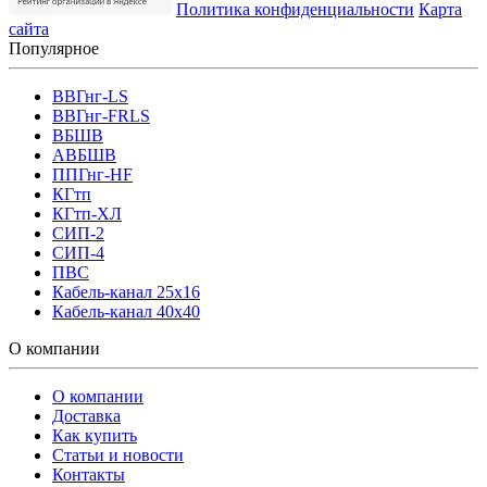
Политика конфиденциальности
Карта
сайта
Популярное
ВВГнг-LS
ВВГнг-FRLS
ВБШВ
АВБШВ
ППГнг-HF
КГтп
КГтп-ХЛ
СИП-2
СИП-4
ПВС
Кабель-канал 25х16
Кабель-канал 40х40
О компании
О компании
Доставка
Как купить
Статьи и новости
Контакты