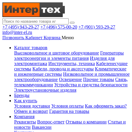
+7 (495) 943-29-27
+7 (496) 575-00-20
+7 (901) 593-29-27
info@inter-el.ru
Позвонить
Кабинет
Корзина
Меню
Каталог товаров
Высоковольтное и щитовое оборудование
Генераторы
электроэнергии и элементы питания
Изделия для
электромонтажа
Инструменты, техника
Кабеленесущие
системы
Кабели, провода и аксессуары
Климатические
и инженерные системы
Низковольтное и промышленное
электрооборудование
Освещение
Прочие товары
Связь,
телекоммуникации
Устройства и средства безопасности
Электроустановочные изделия
Бренды
Как купить
Условия доставки
Условия оплаты
Как оформить заказ?
Обмен и возврат
Гарантия на товары
Компания
Реквизиты
Вопрос-ответ
Отзывы о компании
Статьи и
новости
Вакансии