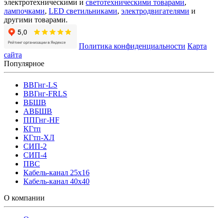
электротехническими и
светотехническими товарами
,
лампочками
,
LED светильниками
,
электродвигателями
и
другими товарами.
Политика конфиденциальности
Карта
сайта
Популярное
ВВГнг-LS
ВВГнг-FRLS
ВБШВ
АВБШВ
ППГнг-HF
КГтп
КГтп-ХЛ
СИП-2
СИП-4
ПВС
Кабель-канал 25х16
Кабель-канал 40х40
О компании