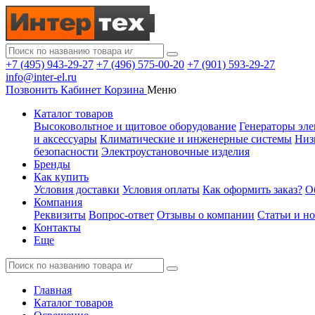
+7 (495) 943-29-27
+7 (496) 575-00-20
+7 (901) 593-29-27
info@inter-el.ru
Позвонить
Кабинет
Корзина
Меню
Каталог товаров
Высоковольтное и щитовое оборудование
Генераторы эле
и аксессуары
Климатические и инженерные системы
Низ
безопасности
Электроустановочные изделия
Бренды
Как купить
Условия доставки
Условия оплаты
Как оформить заказ?
О
Компания
Реквизиты
Вопрос-ответ
Отзывы о компании
Статьи и н
Контакты
Еще
Главная
Каталог товаров