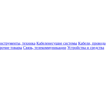
нструменты, техника
Кабеленесущие системы
Кабели, провода
рочие товары
Связь, телекоммуникации
Устройства и средства