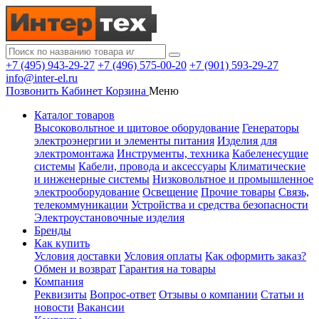
+7 (495) 943-29-27
+7 (496) 575-00-20
+7 (901) 593-29-27
info@inter-el.ru
Позвонить
Кабинет
Корзина
Меню
Каталог товаров
Высоковольтное и щитовое оборудование
Генераторы
электроэнергии и элементы питания
Изделия для
электромонтажа
Инструменты, техника
Кабеленесущие
системы
Кабели, провода и аксессуары
Климатические
и инженерные системы
Низковольтное и промышленное
электрооборудование
Освещение
Прочие товары
Связь,
телекоммуникации
Устройства и средства безопасности
Электроустановочные изделия
Бренды
Как купить
Условия доставки
Условия оплаты
Как оформить заказ?
Обмен и возврат
Гарантия на товары
Компания
Реквизиты
Вопрос-ответ
Отзывы о компании
Статьи и
новости
Вакансии