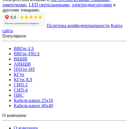
лампочками
,
LED светильниками
,
электродвигателями
и
другими товарами.
Политика конфиденциальности
Карта
сайта
Популярное
ВВГнг-LS
ВВГнг-FRLS
ВБШВ
АВБШВ
ППГнг-HF
КГтп
КГтп-ХЛ
СИП-2
СИП-4
ПВС
Кабель-канал 25х16
Кабель-канал 40х40
О компании
О компании