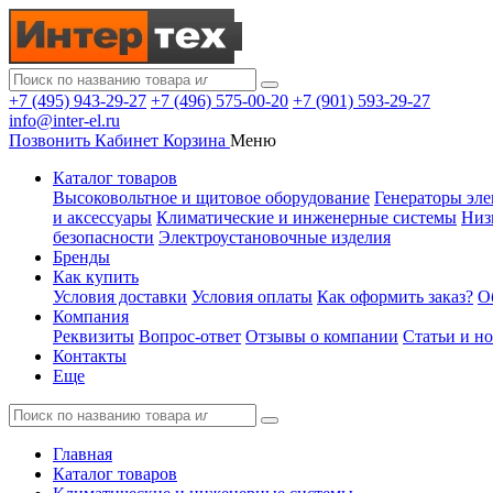
+7 (495) 943-29-27
+7 (496) 575-00-20
+7 (901) 593-29-27
info@inter-el.ru
Позвонить
Кабинет
Корзина
Меню
Каталог товаров
Высоковольтное и щитовое оборудование
Генераторы эле
и аксессуары
Климатические и инженерные системы
Низ
безопасности
Электроустановочные изделия
Бренды
Как купить
Условия доставки
Условия оплаты
Как оформить заказ?
О
Компания
Реквизиты
Вопрос-ответ
Отзывы о компании
Статьи и н
Контакты
Еще
Главная
Каталог товаров