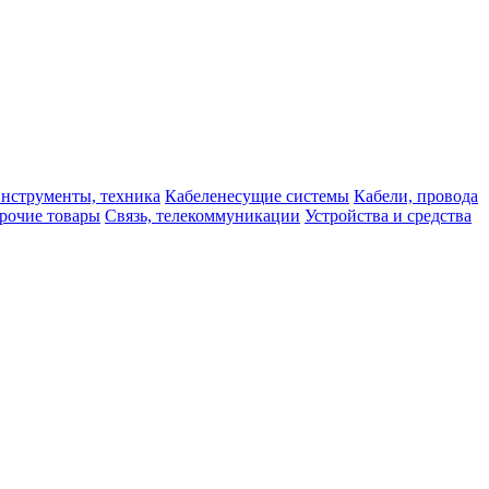
нструменты, техника
Кабеленесущие системы
Кабели, провода
рочие товары
Связь, телекоммуникации
Устройства и средства