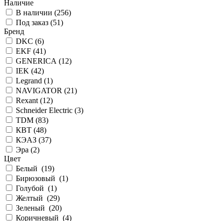
Наличие
В наличии (
256
)
Под заказ (
51
)
Бренд
DKC (
6
)
EKF (
41
)
GENERICA (
12
)
IEK (
42
)
Legrand (
1
)
NAVIGATOR (
21
)
Rexant (
12
)
Schneider Electric (
3
)
TDM (
83
)
КВТ (
48
)
КЭАЗ (
37
)
Эра (
2
)
Цвет
Белый (
19
)
Бирюзовый (
1
)
Голубой (
1
)
Желтый (
29
)
Зеленый (
20
)
Коричневый (
4
)