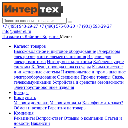
+7 (495) 943-29-27
+7 (496) 575-00-20
+7 (901) 593-29-27
info@inter-el.ru
Позвонить
Кабинет
Корзина
Меню
Каталог товаров
Высоковольтное и щитовое оборудование
Генераторы
электроэнергии и элементы питания
Изделия для
электромонтажа
Инструменты, техника
Кабеленесущие
системы
Кабели, провода и аксессуары
Климатические
и инженерные системы
Низковольтное и промышленное
электрооборудование
Освещение
Прочие товары
Связь,
телекоммуникации
Устройства и средства безопасности
Электроустановочные изделия
Бренды
Как купить
Условия доставки
Условия оплаты
Как оформить заказ?
Обмен и возврат
Гарантия на товары
Компания
Реквизиты
Вопрос-ответ
Отзывы о компании
Статьи и
новости
Вакансии