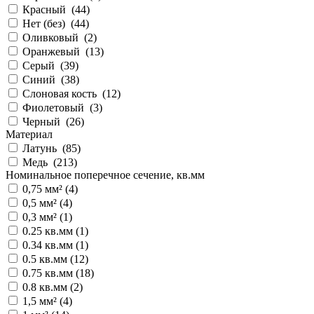
Красный (
44
)
Нет (без) (
44
)
Оливковый (
2
)
Оранжевый (
13
)
Серый (
39
)
Синий (
38
)
Слоновая кость (
12
)
Фиолетовый (
3
)
Черный (
26
)
Материал
Латунь (
85
)
Медь (
213
)
Номинальное поперечное сечение, кв.мм
0,75 мм² (
4
)
0,5 мм² (
4
)
0,3 мм² (
1
)
0.25 кв.мм (
1
)
0.34 кв.мм (
1
)
0.5 кв.мм (
12
)
0.75 кв.мм (
18
)
0.8 кв.мм (
2
)
1,5 мм² (
4
)