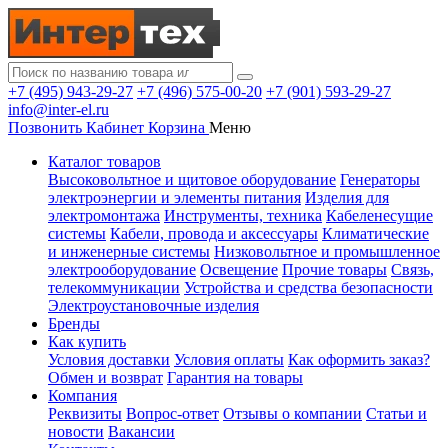
+7 (495) 943-29-27
+7 (496) 575-00-20
+7 (901) 593-29-27
info@inter-el.ru
Позвонить
Кабинет
Корзина
Меню
Каталог товаров
Высоковольтное и щитовое оборудование
Генераторы
электроэнергии и элементы питания
Изделия для
электромонтажа
Инструменты, техника
Кабеленесущие
системы
Кабели, провода и аксессуары
Климатические
и инженерные системы
Низковольтное и промышленное
электрооборудование
Освещение
Прочие товары
Связь,
телекоммуникации
Устройства и средства безопасности
Электроустановочные изделия
Бренды
Как купить
Условия доставки
Условия оплаты
Как оформить заказ?
Обмен и возврат
Гарантия на товары
Компания
Реквизиты
Вопрос-ответ
Отзывы о компании
Статьи и
новости
Вакансии