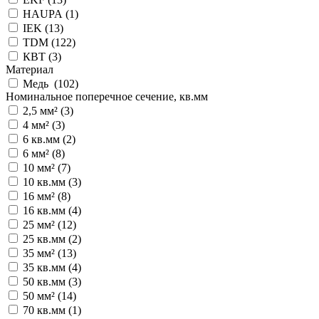
HAUPA (
1
)
IEK (
13
)
TDM (
122
)
КВТ (
3
)
Материал
Медь (
102
)
Номинальное поперечное сечение, кв.мм
2,5 мм² (
3
)
4 мм² (
3
)
6 кв.мм (
2
)
6 мм² (
8
)
10 мм² (
7
)
10 кв.мм (
3
)
16 мм² (
8
)
16 кв.мм (
4
)
25 мм² (
12
)
25 кв.мм (
2
)
35 мм² (
13
)
35 кв.мм (
4
)
50 кв.мм (
3
)
50 мм² (
14
)
70 кв.мм (
1
)