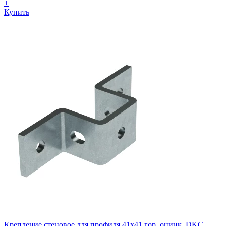
+
Купить
Крепление стеновое для профиля 41х41 гор. оцинк. DKC