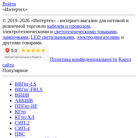
Войти
«Интертех»
© 2019–2026 «Интертех» - интернет-магазин для оптовой и
розничной торговли
кабелем и проводом
,
электротехническими и
светотехническими товарами
,
лампочками
,
LED светильниками
,
электродвигателями
и
другими товарами.
Политика конфиденциальности
Карта
сайта
Популярное
ВВГнг-LS
ВВГнг-FRLS
ВБШВ
АВБШВ
ППГнг-HF
КГтп
КГтп-ХЛ
СИП-2
СИП-4
ПВС