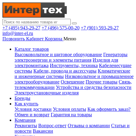
+7 (495) 943-29-27
+7 (496) 575-00-20
+7 (901) 593-29-27
info@inter-el.ru
Позвонить
Кабинет
Корзина
Меню
Каталог товаров
Высоковольтное и щитовое оборудование
Генераторы
электроэнергии и элементы питания
Изделия для
электромонтажа
Инструменты, техника
Кабеленесущие
системы
Кабели, провода и аксессуары
Климатические
и инженерные системы
Низковольтное и промышленное
электрооборудование
Освещение
Прочие товары
Связь,
телекоммуникации
Устройства и средства безопасности
Электроустановочные изделия
Бренды
Как купить
Условия доставки
Условия оплаты
Как оформить заказ?
Обмен и возврат
Гарантия на товары
Компания
Реквизиты
Вопрос-ответ
Отзывы о компании
Статьи и
новости
Вакансии