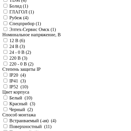
TDM (
4
)
Болид (
1
)
ГЛАГОЛ (
1
)
Рубеж (
4
)
Спецприбор (
1
)
Элтех-Сервис Омск (
1
)
Номинальное напряжение, В
12 В (
6
)
24 В (
3
)
24 - 0 В (
2
)
220 В (
3
)
220 - 0 В (
2
)
Степень защиты IP
IP20 (
4
)
IP41 (
3
)
IP52 (
10
)
Цвет корпуса
Белый (
10
)
Красный (
3
)
Черный (
2
)
Способ монтажа
Встраиваемый (-ая) (
4
)
Поверхностный (
11
)