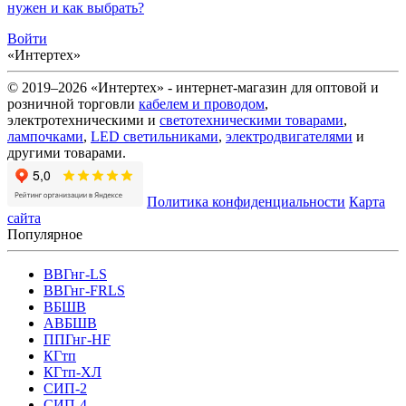
нужен и как выбрать?
Войти
«Интертех»
© 2019–2026 «Интертех» - интернет-магазин для оптовой и
розничной торговли
кабелем и проводом
,
электротехническими и
светотехническими товарами
,
лампочками
,
LED светильниками
,
электродвигателями
и
другими товарами.
Политика конфиденциальности
Карта
сайта
Популярное
ВВГнг-LS
ВВГнг-FRLS
ВБШВ
АВБШВ
ППГнг-HF
КГтп
КГтп-ХЛ
СИП-2
СИП-4