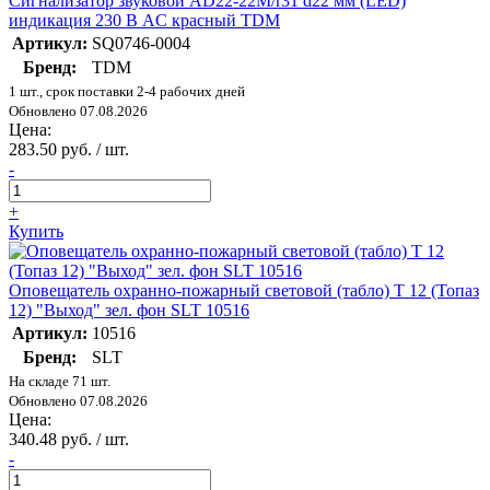
Сигнализатор звуковой AD22-22M/r31 d22 мм (LED)
индикация 230 В AC красный TDM
Артикул:
SQ0746-0004
Бренд:
TDM
1 шт., срок поставки 2-4 рабочих дней
Обновлено 07.08.2026
Цена:
283.50 руб. / шт.
-
+
Купить
Оповещатель охранно-пожарный световой (табло) Т 12 (Топаз
12) "Выход" зел. фон SLT 10516
Артикул:
10516
Бренд:
SLT
На складе 71 шт.
Обновлено 07.08.2026
Цена:
340.48 руб. / шт.
-