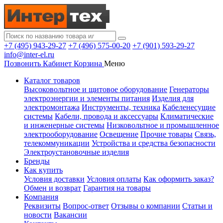
+7 (495) 943-29-27
+7 (496) 575-00-20
+7 (901) 593-29-27
info@inter-el.ru
Позвонить
Кабинет
Корзина
Меню
Каталог товаров
Высоковольтное и щитовое оборудование
Генераторы
электроэнергии и элементы питания
Изделия для
электромонтажа
Инструменты, техника
Кабеленесущие
системы
Кабели, провода и аксессуары
Климатические
и инженерные системы
Низковольтное и промышленное
электрооборудование
Освещение
Прочие товары
Связь,
телекоммуникации
Устройства и средства безопасности
Электроустановочные изделия
Бренды
Как купить
Условия доставки
Условия оплаты
Как оформить заказ?
Обмен и возврат
Гарантия на товары
Компания
Реквизиты
Вопрос-ответ
Отзывы о компании
Статьи и
новости
Вакансии