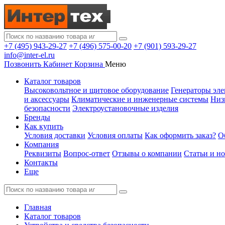
+7 (495) 943-29-27
+7 (496) 575-00-20
+7 (901) 593-29-27
info@inter-el.ru
Позвонить
Кабинет
Корзина
Меню
Каталог товаров
Высоковольтное и щитовое оборудование
Генераторы эле
и аксессуары
Климатические и инженерные системы
Низ
безопасности
Электроустановочные изделия
Бренды
Как купить
Условия доставки
Условия оплаты
Как оформить заказ?
О
Компания
Реквизиты
Вопрос-ответ
Отзывы о компании
Статьи и н
Контакты
Еще
Главная
Каталог товаров