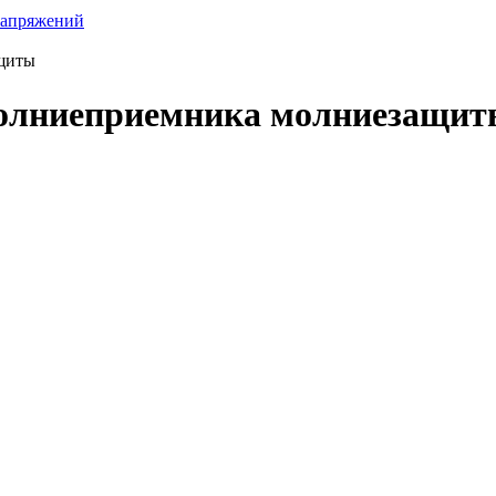
напряжений
щиты
молниеприемника молниезащи