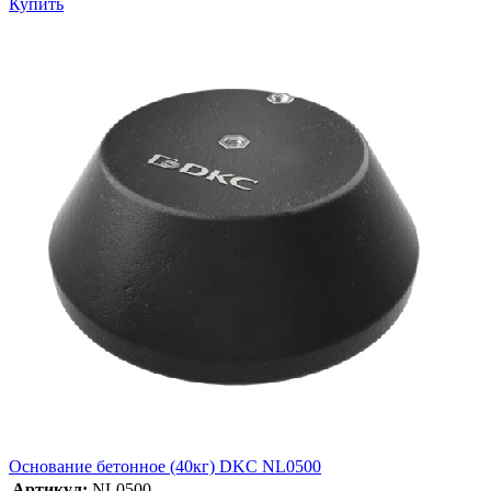
Купить
Основание бетонное (40кг) DKC NL0500
Артикул:
NL0500