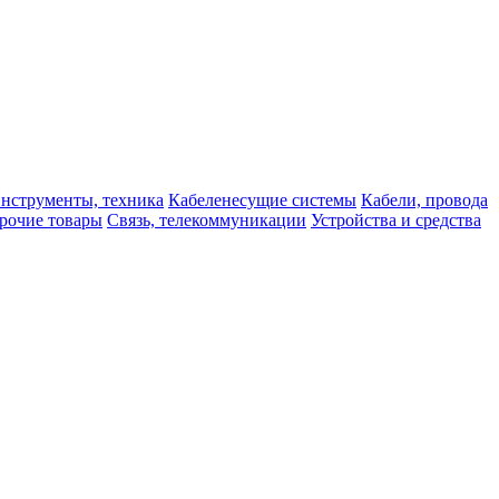
нструменты, техника
Кабеленесущие системы
Кабели, провода
рочие товары
Связь, телекоммуникации
Устройства и средства