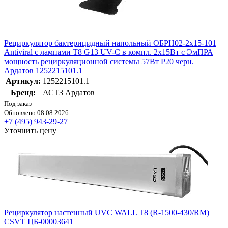
Рециркулятор бактерицидный напольный ОБРН02-2х15-101
Antiviral с лампами T8 G13 UV-C в компл. 2х15Вт с ЭмПРА
мощность рециркуляционной системы 57Вт P20 черн.
Ардатов 1252215101.1
Артикул:
1252215101.1
Бренд:
АСТЗ Ардатов
Под заказ
Обновлено 08.08.2026
+7 (495) 943-29-27
Уточнить цену
Рециркулятор настенный UVC WALL T8 (R-1500-430/RM)
CSVT ЦБ-00003641