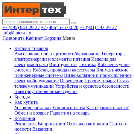
+7 (495) 943-29-27
+7 (496) 575-00-20
+7 (901) 593-29-27
info@inter-el.ru
Позвонить
Кабинет
Корзина
Меню
Каталог товаров
Высоковольтное и щитовое оборудование
Генераторы
электроэнергии и элементы питания
Изделия для
электромонтажа
Инструменты, техника
Кабеленесущие
системы
Кабели, провода и аксессуары
Климатические
и инженерные системы
Низковольтное и промышленное
электрооборудование
Освещение
Прочие товары
Связь,
телекоммуникации
Устройства и средства безопасности
Электроустановочные изделия
Бренды
Как купить
Условия доставки
Условия оплаты
Как оформить заказ?
Обмен и возврат
Гарантия на товары
Компания
Реквизиты
Вопрос-ответ
Отзывы о компании
Статьи и
новости
Вакансии