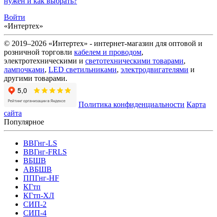
нужен и как выбрать?
Войти
«Интертех»
© 2019–2026 «Интертех» - интернет-магазин для оптовой и
розничной торговли
кабелем и проводом
,
электротехническими и
светотехническими товарами
,
лампочками
,
LED светильниками
,
электродвигателями
и
другими товарами.
Политика конфиденциальности
Карта
сайта
Популярное
ВВГнг-LS
ВВГнг-FRLS
ВБШВ
АВБШВ
ППГнг-HF
КГтп
КГтп-ХЛ
СИП-2
СИП-4