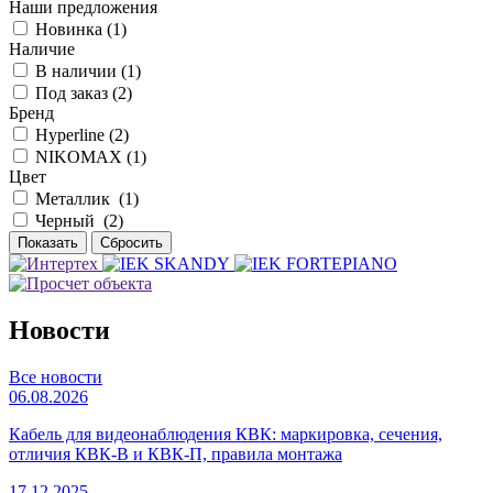
Наши предложения
Новинка (
1
)
Наличие
В наличии (
1
)
Под заказ (
2
)
Бренд
Hyperline (
2
)
NIKOMAX (
1
)
Цвет
Металлик (
1
)
Черный (
2
)
Новости
Все новости
06.08.2026
Кабель для видеонаблюдения КВК: маркировка, сечения,
отличия КВК-В и КВК-П, правила монтажа
17.12.2025