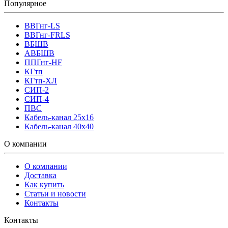
Популярное
ВВГнг-LS
ВВГнг-FRLS
ВБШВ
АВБШВ
ППГнг-HF
КГтп
КГтп-ХЛ
СИП-2
СИП-4
ПВС
Кабель-канал 25х16
Кабель-канал 40х40
О компании
О компании
Доставка
Как купить
Статьи и новости
Контакты
Контакты