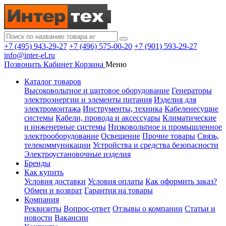
+7 (495) 943-29-27
+7 (496) 575-00-20
+7 (901) 593-29-27
info@inter-el.ru
Позвонить
Кабинет
Корзина
Меню
Каталог товаров
Высоковольтное и щитовое оборудование
Генераторы
электроэнергии и элементы питания
Изделия для
электромонтажа
Инструменты, техника
Кабеленесущие
системы
Кабели, провода и аксессуары
Климатические
и инженерные системы
Низковольтное и промышленное
электрооборудование
Освещение
Прочие товары
Связь,
телекоммуникации
Устройства и средства безопасности
Электроустановочные изделия
Бренды
Как купить
Условия доставки
Условия оплаты
Как оформить заказ?
Обмен и возврат
Гарантия на товары
Компания
Реквизиты
Вопрос-ответ
Отзывы о компании
Статьи и
новости
Вакансии