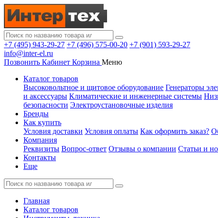
+7 (495) 943-29-27
+7 (496) 575-00-20
+7 (901) 593-29-27
info@inter-el.ru
Позвонить
Кабинет
Корзина
Меню
Каталог товаров
Высоковольтное и щитовое оборудование
Генераторы эле
и аксессуары
Климатические и инженерные системы
Низ
безопасности
Электроустановочные изделия
Бренды
Как купить
Условия доставки
Условия оплаты
Как оформить заказ?
О
Компания
Реквизиты
Вопрос-ответ
Отзывы о компании
Статьи и н
Контакты
Еще
Главная
Каталог товаров