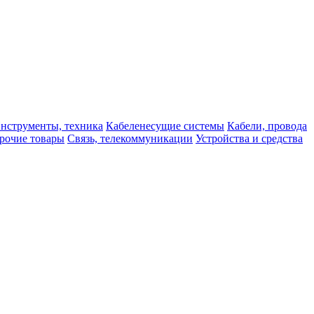
нструменты, техника
Кабеленесущие системы
Кабели, провода
рочие товары
Связь, телекоммуникации
Устройства и средства