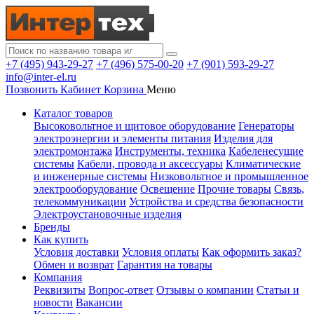
+7 (495) 943-29-27
+7 (496) 575-00-20
+7 (901) 593-29-27
info@inter-el.ru
Позвонить
Кабинет
Корзина
Меню
Каталог товаров
Высоковольтное и щитовое оборудование
Генераторы
электроэнергии и элементы питания
Изделия для
электромонтажа
Инструменты, техника
Кабеленесущие
системы
Кабели, провода и аксессуары
Климатические
и инженерные системы
Низковольтное и промышленное
электрооборудование
Освещение
Прочие товары
Связь,
телекоммуникации
Устройства и средства безопасности
Электроустановочные изделия
Бренды
Как купить
Условия доставки
Условия оплаты
Как оформить заказ?
Обмен и возврат
Гарантия на товары
Компания
Реквизиты
Вопрос-ответ
Отзывы о компании
Статьи и
новости
Вакансии