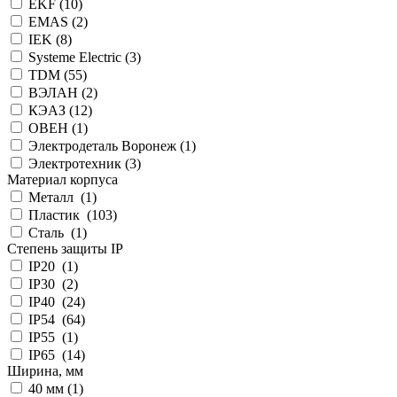
EKF (
10
)
EMAS (
2
)
IEK (
8
)
Systeme Electric (
3
)
TDM (
55
)
ВЭЛАН (
2
)
КЭАЗ (
12
)
ОВЕН (
1
)
Электродеталь Воронеж (
1
)
Электротехник (
3
)
Материал корпуса
Металл (
1
)
Пластик (
103
)
Сталь (
1
)
Степень защиты IP
IP20 (
1
)
IP30 (
2
)
IP40 (
24
)
IP54 (
64
)
IP55 (
1
)
IP65 (
14
)
Ширина, мм
40 мм (
1
)