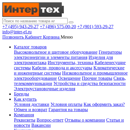
+7 (495) 943-29-27
+7 (496) 575-00-20
+7 (901) 593-29-27
info@inter-el.ru
Позвонить
Кабинет
Корзина
Меню
Каталог товаров
Высоковольтное и щитовое оборудование
Генераторы
электроэнергии и элементы питания
Изделия для
электромонтажа
Инструменты, техника
Кабеленесущие
системы
Кабели, провода и аксессуары
Климатические
и инженерные системы
Низковольтное и промышленное
электрооборудование
Освещение
Прочие товары
Связь,
телекоммуникации
Устройства и средства безопасности
Электроустановочные изделия
Бренды
Как купить
Условия доставки
Условия оплаты
Как оформить заказ?
Обмен и возврат
Гарантия на товары
Компания
Реквизиты
Вопрос-ответ
Отзывы о компании
Статьи и
новости
Вакансии