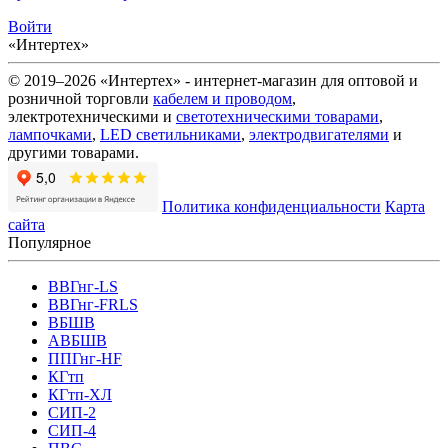
Войти
«Интертех»
© 2019–2026 «Интертех» - интернет-магазин для оптовой и
розничной торговли
кабелем и проводом
,
электротехническими и
светотехническими товарами
,
лампочками
,
LED светильниками
,
электродвигателями
и
другими товарами.
Политика конфиденциальности
Карта
сайта
Популярное
ВВГнг-LS
ВВГнг-FRLS
ВБШВ
АВБШВ
ППГнг-HF
КГтп
КГтп-ХЛ
СИП-2
СИП-4