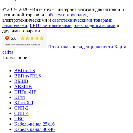
© 2019–2026 «Интертех» - интернет-магазин для оптовой и
розничной торговли
кабелем и проводом
,
электротехническими и
светотехническими товарами
,
лампочками
,
LED светильниками
,
электродвигателями
и
другими товарами.
Политика конфиденциальности
Карта
сайта
Популярное
ВВГнг-LS
ВВГнг-FRLS
ВБШВ
АВБШВ
ППГнг-HF
КГтп
КГтп-ХЛ
СИП-2
СИП-4
ПВС
Кабель-канал 25х16
Кабель-канал 40х40