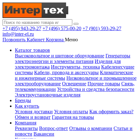
+7 (495) 943-29-27
+7 (496) 575-00-20
+7 (901) 593-29-27
info@inter-el.ru
Позвонить
Кабинет
Корзина
Меню
Каталог товаров
Высоковольтное и щитовое оборудование
Генераторы
электроэнергии и элементы питания
Изделия для
электромонтажа
Инструменты, техника
Кабеленесущие
системы
Кабели, провода и аксессуары
Климатические
и инженерные системы
Низковольтное и промышленное
электрооборудование
Освещение
Прочие товары
Связь,
телекоммуникации
Устройства и средства безопасности
Электроустановочные изделия
Бренды
Как купить
Условия доставки
Условия оплаты
Как оформить заказ?
Обмен и возврат
Гарантия на товары
Компания
Реквизиты
Вопрос-ответ
Отзывы о компании
Статьи и
новости
Вакансии