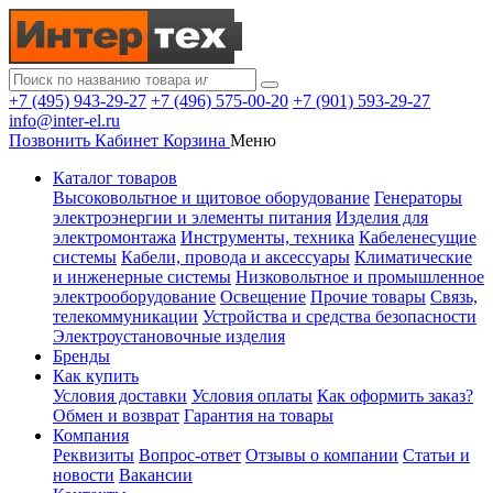
+7 (495) 943-29-27
+7 (496) 575-00-20
+7 (901) 593-29-27
info@inter-el.ru
Позвонить
Кабинет
Корзина
Меню
Каталог товаров
Высоковольтное и щитовое оборудование
Генераторы
электроэнергии и элементы питания
Изделия для
электромонтажа
Инструменты, техника
Кабеленесущие
системы
Кабели, провода и аксессуары
Климатические
и инженерные системы
Низковольтное и промышленное
электрооборудование
Освещение
Прочие товары
Связь,
телекоммуникации
Устройства и средства безопасности
Электроустановочные изделия
Бренды
Как купить
Условия доставки
Условия оплаты
Как оформить заказ?
Обмен и возврат
Гарантия на товары
Компания
Реквизиты
Вопрос-ответ
Отзывы о компании
Статьи и
новости
Вакансии