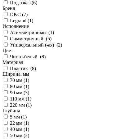
Под заказ (
6
)
Бренд
DKC (
7
)
Legrand (
1
)
Исполнение
Асимметричный (
1
)
Симметричный (
5
)
Универсальный (-ая) (
2
)
Цвет
Чисто-белый (
8
)
Материал
Пластик (
8
)
Ширина, мм
70 мм (
1
)
80 мм (
1
)
90 мм (
3
)
110 мм (
1
)
220 мм (
1
)
Глубина
5 мм (
1
)
22 мм (
1
)
40 мм (
1
)
50 мм (
2
)