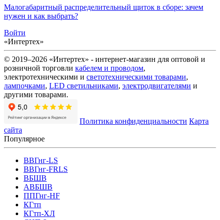
Малогабаритный распределительный щиток в сборе: зачем
нужен и как выбрать?
Войти
«Интертех»
© 2019–2026 «Интертех» - интернет-магазин для оптовой и
розничной торговли
кабелем и проводом
,
электротехническими и
светотехническими товарами
,
лампочками
,
LED светильниками
,
электродвигателями
и
другими товарами.
Политика конфиденциальности
Карта
сайта
Популярное
ВВГнг-LS
ВВГнг-FRLS
ВБШВ
АВБШВ
ППГнг-HF
КГтп
КГтп-ХЛ