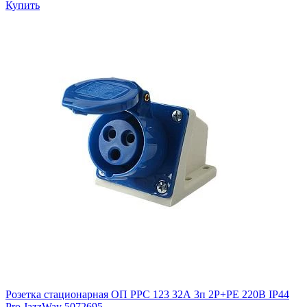
Купить
Розетка стационарная ОП PPC 123 32А 3п 2Р+РЕ 220В IP44
Pro JazzWay 5072695