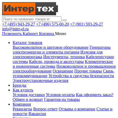
+7 (495) 943-29-27
+7 (496) 575-00-20
+7 (901) 593-29-27
info@inter-el.ru
Позвонить
Кабинет
Корзина
Меню
Каталог товаров
Высоковольтное и щитовое оборудование
Генераторы
электроэнергии и элементы питания
Изделия для
электромонтажа
Инструменты, техника
Кабеленесущие
системы
Кабели, провода и аксессуары
Климатические
и инженерные системы
Низковольтное и промышленное
электрооборудование
Освещение
Прочие товары
Связь,
телекоммуникации
Устройства и средства безопасности
Электроустановочные изделия
Бренды
Как купить
Условия доставки
Условия оплаты
Как оформить заказ?
Обмен и возврат
Гарантия на товары
Компания
Реквизиты
Вопрос-ответ
Отзывы о компании
Статьи и
новости
Вакансии