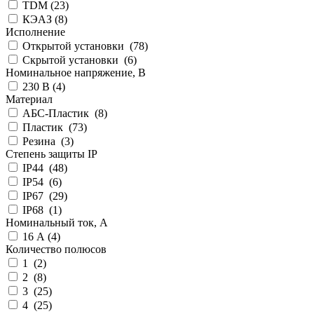
TDM (
23
)
КЭАЗ (
8
)
Исполнение
Открытой установки (
78
)
Скрытой установки (
6
)
Номинальное напряжение, В
230 В (
4
)
Материал
АБС-Пластик (
8
)
Пластик (
73
)
Резина (
3
)
Степень защиты IP
IP44 (
48
)
IP54 (
6
)
IP67 (
29
)
IP68 (
1
)
Номинальный ток, А
16 А (
4
)
Количество полюсов
1 (
2
)
2 (
8
)
3 (
25
)
4 (
25
)