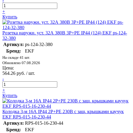
+
Купить
Розетка наружн. уст. 32А 380В 3P+РЕ IP44 (124) EKF ps-124-
32-380
Артикул:
ps-124-32-380
Бренд:
EKF
На складе 41 шт.
Обновлено 07.08.2026
Цена:
564.26 руб. / шт.
-
+
Купить
Колодка 3-м 16А IP44 2P+PE 230В с защ. крышками каучук
EKF RPS-015-16-230-44
Артикул:
RPS-015-16-230-44
Бренд:
EKF