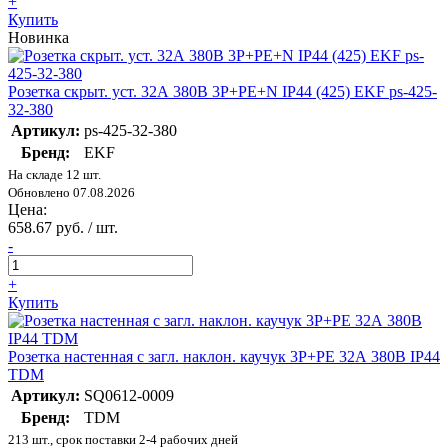
+
Купить
Новинка
Розетка скрыт. уст. 32А 380В 3P+РЕ+N IP44 (425) EKF ps-425-
32-380
Артикул:
ps-425-32-380
Бренд:
EKF
На складе 12 шт.
Обновлено 07.08.2026
Цена:
658.67 руб. / шт.
-
+
Купить
Розетка настенная с загл. наклон. каучук 3Р+РЕ 32А 380В IP44
TDM
Артикул:
SQ0612-0009
Бренд:
TDM
213 шт., срок поставки 2-4 рабочих дней