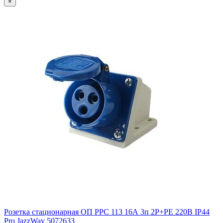
×
Розетка стационарная ОП PPC 113 16А 3п 2Р+РЕ 220В IP44
Pro JazzWay 5072633