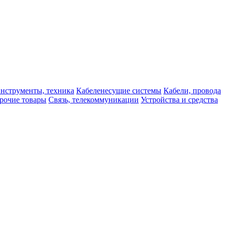
нструменты, техника
Кабеленесущие системы
Кабели, провода
рочие товары
Связь, телекоммуникации
Устройства и средства