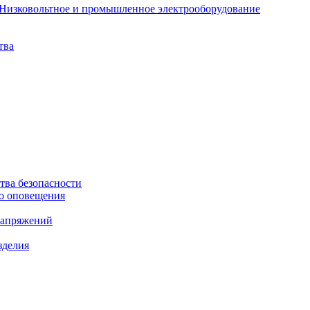
Низковольтное и промышленное электрооборудование
тва
ства безопасности
о оповещения
напряжений
зделия