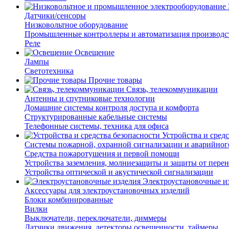
Датчики/сенсоры
Низковольтное оборудование
Промышленные контроллеры и автоматизация производс
Реле
Освещение
Лампы
Светотехника
Прочие товары
Связь, телекоммуникации
Антенны и спутниковые технологии
Домашние системы контроля доступа и комфорта
Структурированные кабельные системы
Телефонные системы, техника для офиса
Устройства и сред
Системы пожарной, охранной сигнализации и аварийног
Средства пожаротушения и первой помощи
Устройства заземления, молниезащиты и защиты от пере
Устройства оптической и акустической сигнализации
Электроустановочные и
Аксессуары для электроустановочных изделий
Блоки комбинированные
Вилки
Выключатели, переключатели, диммеры
Датчики движения, детекторы освещенности, таймеры