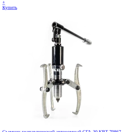
+
Купить
Съемник гидравлический автономный СГА-30 КВТ 79867