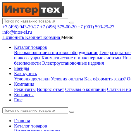
+7 (495) 943-29-27
+7 (496) 575-00-20
+7 (901) 593-29-27
info@inter-el.ru
Позвонить
Кабинет
Корзина
Меню
Каталог товаров
Высоковольтное и щитовое оборудование
Генераторы эле
и аксессуары
Климатические и инженерные системы
Низ
безопасности
Электроустановочные изделия
Бренды
Как купить
Условия доставки
Условия оплаты
Как оформить заказ?
О
Компания
Реквизиты
Вопрос-ответ
Отзывы о компании
Статьи и н
Контакты
Еще
Главная
Каталог товаров